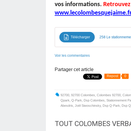
vos informations.
Retrouvez
www.lecolombesquejaime.f
Télécharger
258 Le stationnement
Voir les commentaires
Partager cet article
Repost
0
92700
,
92700 Colombes
,
Colombes 92700
,
Colo
Qpark
,
Q-Park
,
Dsp Colombes
,
Stationnement P
Abesdris
,
Joël Siwoschinsky
,
Dsp Q-Park
,
Dsp Q
TOUT COLOMBES VERBA