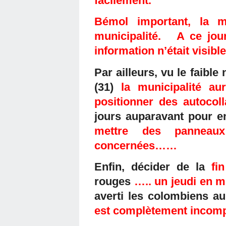
facilement.
Bémol important, la 
municipalité. A ce jou
information n’était visible
Par ailleurs, vu le faib
(31)
la municipalité a
positionner des autocoll
jours auparavant pour e
mettre des panneaux
concernées……
Enfin, décider de la
fi
rouges
….. un jeudi en 
averti les colombiens a
est complètement incomp