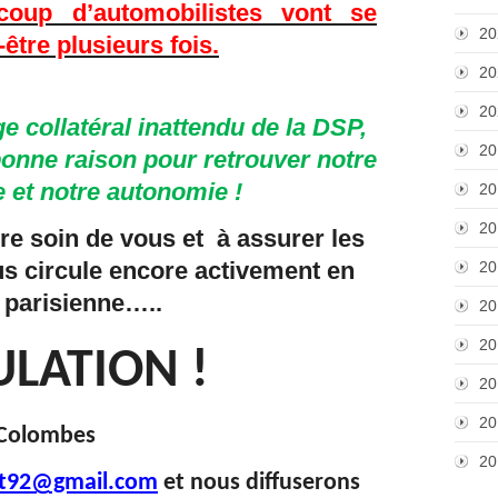
coup d’automobilistes vont se
20
-être plusieurs fois.
20
20
collatéral inattendu de la DSP,
20
bonne raison pour retrouver notre
 et notre autonomie !
20
20
re soin de vous et à assurer les
rus circule encore activement en
20
 parisienne…..
20
20
LATION !
20
20
 Colombes
20
it92@gmail.com
et nous diffuserons