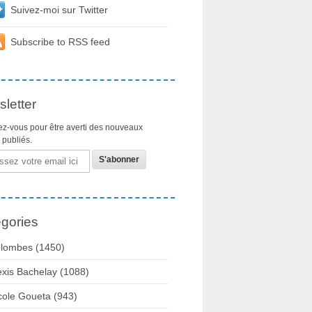
Suivez-moi sur Twitter
Subscribe to RSS feed
letter
z-vous pour être averti des nouveaux
s publiés.
gories
lombes
(1450)
exis Bachelay
(1088)
cole Goueta
(943)