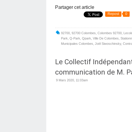
Partager cet article
Repost
0
92700
,
92700 Colombes
,
Colombes 92700
,
Lecol
Park
,
Q-Park
,
Qpark
,
Ville De Colombes
,
Station
Municipales Colombes
,
Joël Siwoschinsky
,
Contr
Le Collectif Indépendan
communication de M. Pa
9 Mars 2020, 11:03am