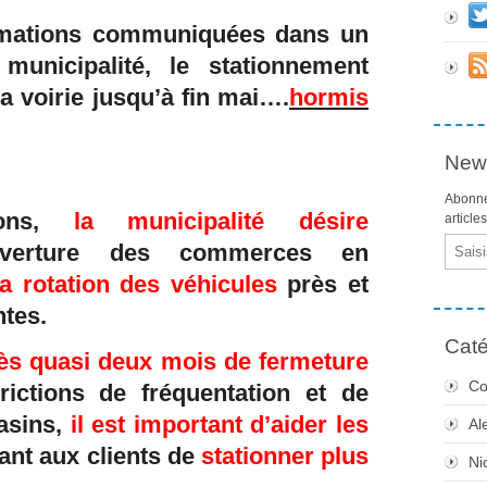
rmations communiquées dans un
unicipalité, le stationnement
la voirie jusqu’à fin mai….
hormis
News
Abonne
ions,
la municipalité désire
article
Email
uverture des commerces en
la rotation des véhicules
près et
tes.
Caté
ès quasi deux mois de fermeture
Co
rictions de fréquentation et de
asins,
il est important d’aider les
Al
ant aux clients de
stationner plus
Ni