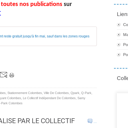
 toutes nos publications
sur
r
Lien
Co
Ma
 reste gratuit jusqu'à fin mai, sauf dans les zones rouges
Po
Po
Coll
mbes
,
Stationnement Colombes
,
Ville De Colombes
,
Qpark
,
Q-Park
,
ayant Colombes
,
Le Collectif Indépendant De Colombes
,
Samy
-Park Colombes
LISE PAR LE COLLECTIF
…