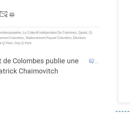
ombesquejaime
,
Le Collectif Indépendant De Colombes
,
Qpark
,
Q-
nement Colombes
,
Stationnement Payant Colombes
,
Elections
at Q-Park
,
Dsp Q-Park
t de Colombes publie une
…
trick Chaimovitch