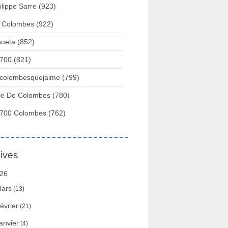
ilippe Sarre
(923)
 Colombes
(922)
ueta
(852)
700
(821)
colombesquejaime
(799)
lle De Colombes
(780)
700 Colombes
(762)
ives
26
ars
(13)
évrier
(21)
anvier
(4)