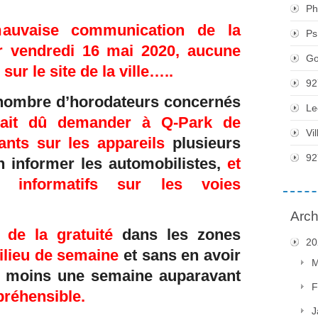
Ph
mauvaise communication de la
Ps
r vendredi 16 mai 2020, aucune
Go
 sur le site de la ville…..
92
le nombre d’horodateurs concernés
Le
urait dû demander à Q-Park de
Vi
ants sur les appareils
plusieurs
92
n informer les automobilistes,
et
 informatifs sur les voies
Arch
n de la gratuité
dans les zones
20
milieu de semaine
et sans en avoir
M
u moins une semaine auparavant
F
réhensible.
J