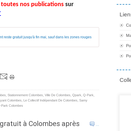
 toutes nos publications
sur
r
Lien
Co
Ma
 reste gratuit jusqu'à fin mai, sauf dans les zones rouges
Po
Po
Coll
mbes
,
Stationnement Colombes
,
Ville De Colombes
,
Qpark
,
Q-Park
,
ayant Colombes
,
Le Collectif Indépendant De Colombes
,
Samy
-Park Colombes
gratuit à Colombes après
…