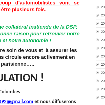
coup d’automobilistes vont se
20
-être plusieurs fois.
20
20
collatéral inattendu de la DSP,
20
bonne raison pour retrouver notre
 et notre autonomie !
20
20
re soin de vous et à assurer les
rus circule encore activement en
20
 parisienne…..
20
20
LATION !
20
20
 Colombes
20
it92@gmail.com
et nous diffuserons