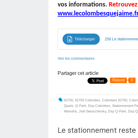
vos informations.
Retrouvez
www.lecolombesquejaime.f
Télécharger
258 Le stationnement
Voir les commentaires
Partager cet article
Repost
0
92700
,
92700 Colombes
,
Colombes 92700
,
Colo
Qpark
,
Q-Park
,
Dsp Colombes
,
Stationnement P
Abesdris
,
Joël Siwoschinsky
,
Dsp Q-Park
,
Dsp Q
Le stationnement reste 