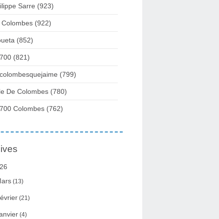
ilippe Sarre
(923)
 Colombes
(922)
ueta
(852)
700
(821)
colombesquejaime
(799)
lle De Colombes
(780)
700 Colombes
(762)
ives
26
ars
(13)
évrier
(21)
anvier
(4)