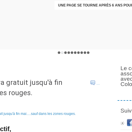
Le c
asso
avec
 gratuit jusqu'à fin
Col
…
nes rouges.
Suiv
tif,