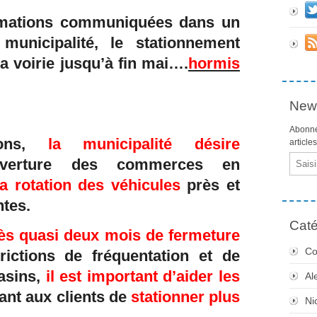
rmations communiquées dans un
unicipalité, le stationnement
la voirie jusqu’à fin mai….
hormis
News
Abonne
ions,
la municipalité désire
article
Email
uverture des commerces en
la rotation des véhicules
près et
tes.
Caté
ès quasi deux mois de fermeture
Co
rictions de fréquentation et de
asins,
il est important d’aider les
Al
ant aux clients de
stationner plus
Ni