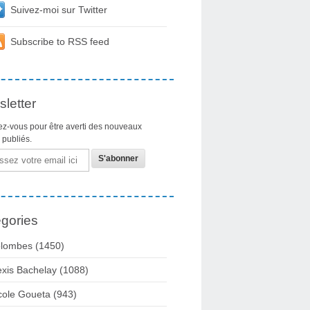
Suivez-moi sur Twitter
Subscribe to RSS feed
letter
z-vous pour être averti des nouveaux
s publiés.
gories
lombes
(1450)
exis Bachelay
(1088)
cole Goueta
(943)