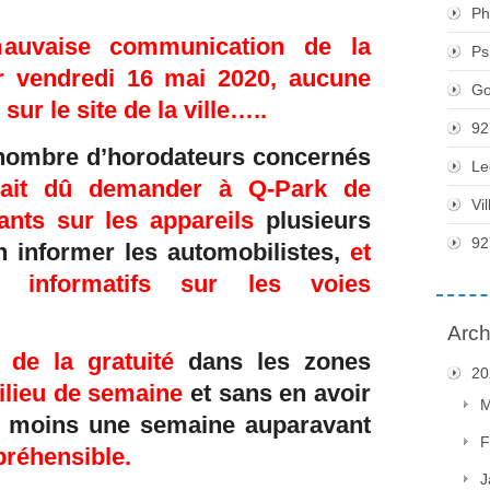
Ph
mauvaise communication de la
Ps
r vendredi 16 mai 2020, aucune
Go
 sur le site de la ville…..
92
le nombre d’horodateurs concernés
Le
urait dû demander à Q-Park de
Vi
ants sur les appareils
plusieurs
92
n informer les automobilistes,
et
 informatifs sur les voies
Arch
n de la gratuité
dans les zones
20
milieu de semaine
et sans en avoir
M
u moins une semaine auparavant
F
réhensible.
J