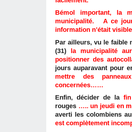
facilement.
Bémol important, la 
municipalité. A ce jou
information n’était visible
Par ailleurs, vu le faib
(31)
la municipalité a
positionner des autocoll
jours auparavant pour e
mettre des panneaux
concernées……
Enfin, décider de la
fi
rouges
….. un jeudi en 
averti les colombiens a
est complètement incomp