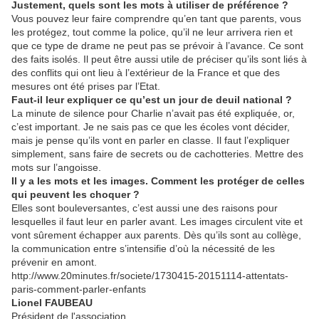
Justement, quels sont les mots à utiliser de préférence ?
Vous pouvez leur faire comprendre qu’en tant que parents, vous
les protégez, tout comme la police, qu’il ne leur arrivera rien et
que ce type de drame ne peut pas se prévoir à l’avance. Ce sont
des faits isolés. Il peut être aussi utile de préciser qu’ils sont liés à
des conflits qui ont lieu à l’extérieur de la France et que des
mesures ont été prises par l’Etat.
Faut-il leur expliquer ce qu’est un jour de deuil national ?
La minute de silence pour Charlie n’avait pas été expliquée, or,
c’est important. Je ne sais pas ce que les écoles vont décider,
mais je pense qu’ils vont en parler en classe. Il faut l’expliquer
simplement, sans faire de secrets ou de cachotteries. Mettre des
mots sur l’angoisse.
Il y a les mots et les images. Comment les protéger de celles
qui peuvent les choquer ?
Elles sont bouleversantes, c’est aussi une des raisons pour
lesquelles il faut leur en parler avant. Les images circulent vite et
vont sûrement échapper aux parents. Dès qu’ils sont au collège,
la communication entre s’intensifie d’où la nécessité de les
prévenir en amont.
http://www.20minutes.fr/societe/1730415-20151114-attentats-
paris-comment-parler-enfants
Lionel FAUBEAU
Président de l'association