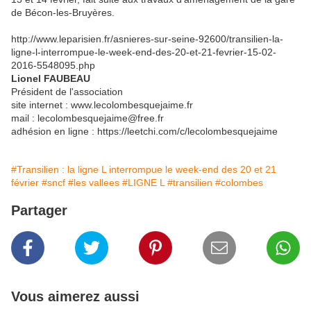
de Bécon-les-Bruyères.
http://www.leparisien.fr/asnieres-sur-seine-92600/transilien-la-
ligne-l-interrompue-le-week-end-des-20-et-21-fevrier-15-02-
2016-5548095.php
Lionel FAUBEAU
Président de l'association
site internet : www.lecolombesquejaime.fr
mail : lecolombesquejaime@free.fr
adhésion en ligne : https://leetchi.com/c/lecolombesquejaime
#Transilien : la ligne L interrompue le week-end des 20 et 21
février
#sncf
#les vallees
#LIGNE L
#transilien
#colombes
Partager
Vous aimerez aussi