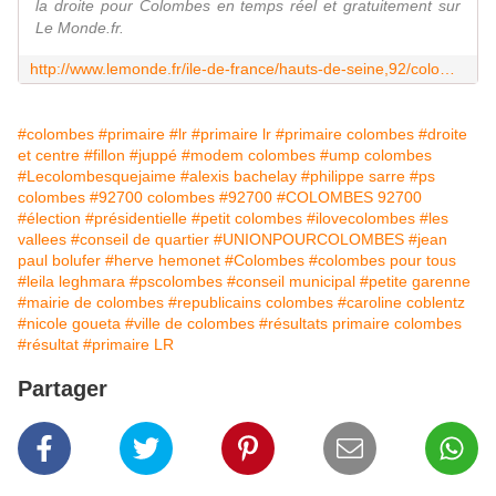
la droite pour Colombes en temps réel et gratuitement sur
Le Monde.fr.
http://www.lemonde.fr/ile-de-france/hauts-de-seine,92/colombes,92025/elections/primaire-droite-2016/
#colombes
#primaire
#lr
#primaire lr
#primaire colombes
#droite
et centre
#fillon
#juppé
#modem colombes
#ump colombes
#Lecolombesquejaime
#alexis bachelay
#philippe sarre
#ps
colombes
#92700 colombes
#92700
#COLOMBES 92700
#élection
#présidentielle
#petit colombes
#ilovecolombes
#les
vallees
#conseil de quartier
#UNIONPOURCOLOMBES
#jean
paul bolufer
#herve hemonet
#Colombes
#colombes pour tous
#leila leghmara
#pscolombes
#conseil municipal
#petite garenne
#mairie de colombes
#republicains colombes
#caroline coblentz
#nicole goueta
#ville de colombes
#résultats primaire colombes
#résultat
#primaire LR
Partager