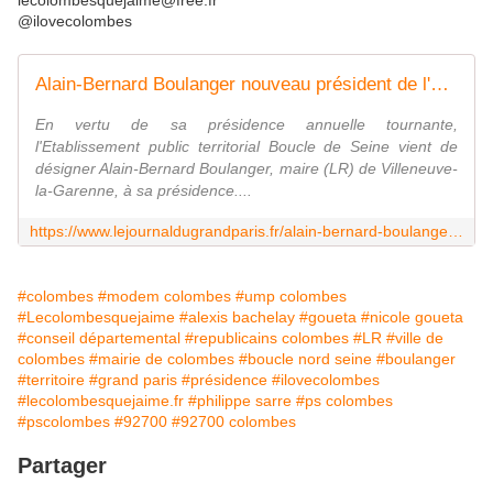
lecolombesquejaime@free.fr
@ilovecolombes
Alain-Bernard Boulanger nouveau président de l'EPT Boucle nord de Seine
En vertu de sa présidence annuelle tournante,
l'Etablissement public territorial Boucle de Seine vient de
désigner Alain-Bernard Boulanger, maire (LR) de Villeneuve-
la-Garenne, à sa présidence....
https://www.lejournaldugrandparis.fr/alain-bernard-boulanger-nouveau-president-de-lept-boucle-nord-de-seine/
#colombes
#modem colombes
#ump colombes
#Lecolombesquejaime
#alexis bachelay
#goueta
#nicole goueta
#conseil départemental
#republicains colombes
#LR
#ville de
colombes
#mairie de colombes
#boucle nord seine
#boulanger
#territoire
#grand paris
#présidence
#ilovecolombes
#lecolombesquejaime.fr
#philippe sarre
#ps colombes
#pscolombes
#92700
#92700 colombes
Partager