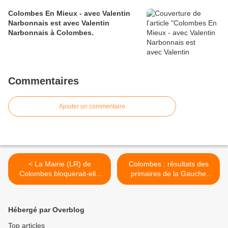
Colombes En Mieux - avec Valentin
Narbonnais est avec Valentin
Narbonnais à Colombes.
Commentaires
Ajouter un commentaire
< La Mairie (LR) de
Colombes : résultats des
Colombes bloquerait-elle
primaires de la Gauche
les demandes des citoyens
citoyenne et des
pour obtenir une attestation
écologistes >
d'inscription sur les listes
Hébergé par Overblog
électorales ?
Top articles