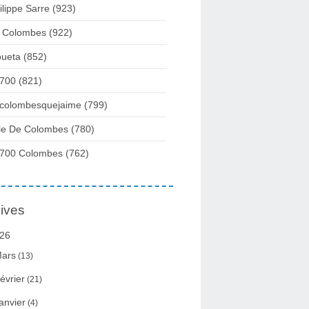
ilippe Sarre
(923)
 Colombes
(922)
ueta
(852)
700
(821)
colombesquejaime
(799)
lle De Colombes
(780)
700 Colombes
(762)
ives
26
ars
(13)
évrier
(21)
anvier
(4)