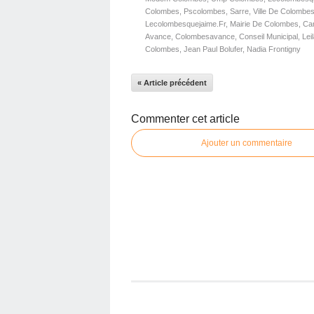
Colombes
,
Pscolombes
,
Sarre
,
Ville De Colombe
Lecolombesquejaime.fr
,
Mairie De Colombes
,
Car
Avance
,
Colombesavance
,
Conseil Municipal
,
Lei
Colombes
,
Jean Paul Bolufer
,
Nadia Frontigny
« Article précédent
Commenter cet article
Ajouter un commentaire