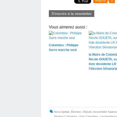
Repost
0
S'inscrire à la newsletter
Vous aimerez aussi :
Colombes : Philippe
Sarre marche seul
la Maire de Colomb
Nicole GOUETA, su
liste dissidente LR
l'élection Sénatoria
Nora Djellab
,
Élection
,
Député
,
Assemblée Nationa
Modem Colombes
,
Ump Colombes
,
Lecolombesq