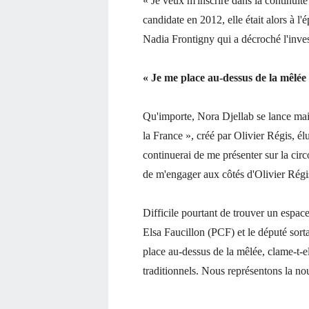
« Je veux m'inscrire dans la continuité 
candidate en 2012, elle était alors à l'
Nadia Frontigny qui a décroché l'inve
« Je me place au-dessus de la mêlée
Qu'importe, Nora Djellab se lance main
la France », créé par Olivier Régis, élu
continuerai de me présenter sur la cir
de m'engager aux côtés d'Olivier Régis 
Difficile pourtant de trouver un espac
Elsa Faucillon (PCF) et le député sort
place au-dessus de la mêlée, clame-t-el
traditionnels. Nous représentons la no