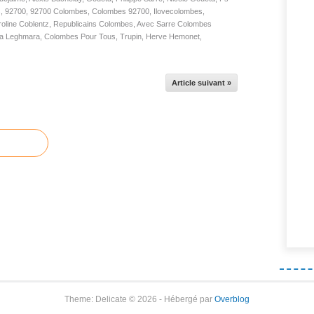
s
,
92700
,
92700 Colombes
,
Colombes 92700
,
Ilovecolombes
,
oline Coblentz
,
Republicains Colombes
,
Avec Sarre Colombes
la Leghmara
,
Colombes Pour Tous
,
Trupin
,
Herve Hemonet
,
Article suivant »
Theme: Delicate © 2026 - Hébergé par
Overblog