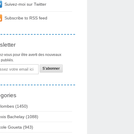
Suivez-moi sur Twitter
Subscribe to RSS feed
letter
z-vous pour être averti des nouveaux
s publiés.
gories
lombes
(1450)
exis Bachelay
(1088)
cole Goueta
(943)