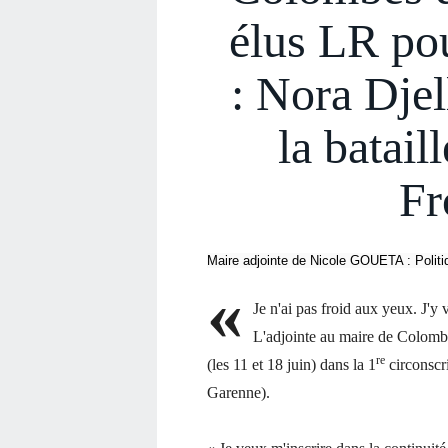
élus LR pou
: Nora Djel
la batail
Fr
Maire adjointe de Nicole GOUETA : Politiq
«
Je n'ai pas froid aux yeux. J'y
L'adjointe au maire de Colombes
re
(les 11 et 18 juin) dans la 1
circonscr
Garenne).