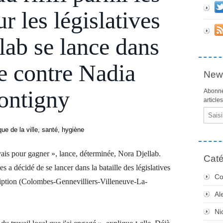
r les législatives
lab se lance dans
le contre Nadia
News
ontigny
Abonne
article
Email
ue de la ville, santé, hygiène
 vais pour gagner », lance, déterminée, Nora Djellab.
Caté
 a décidé de se lancer dans la bataille des législatives
Co
iption (Colombes-Gennevilliers-Villeneuve-La-
Al
Ni