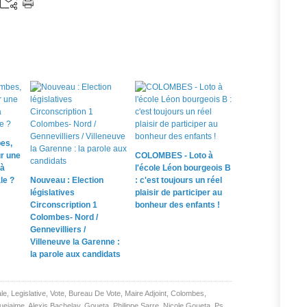
es,
r une
COLOMBES - Loto à
 à
l'école Léon bourgeois B
le ?
Nouveau : Election
: c'est toujours un réel
législatives
plaisir de participer au
Circonscription 1
bonheur des enfants !
Colombes- Nord /
Gennevilliers /
Villeneuve la Garenne :
la parole aux candidats
le
,
Legislative
,
Vote
,
Bureau De Vote
,
Maire Adjoint
,
Colombes
,
uejaime
,
Alexis Bachelay
,
Goueta
,
Philippe Sarre
,
Nicole Goueta
,
Ps