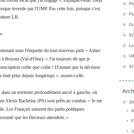
du travail local que j'ai engagé », explique-t-elle. Déjà
Ph
époque investie par l'UMP. Pas cette fois, puisque c'est
Ps
stiture LR.
Go
 »
92
Le
tenant sous l'étiquette du tout nouveau parti « Aimer
Vi
 à Bezons (Val-d'Oise). « J'ai toujours dit que je
92
conscription coûte que coûte ! D'autant que la décision
était prise depuis longtemps », assure-t-elle.
Arch
e dans un territoire profondément ancré à gauche, où
ant Alexis Bachelay (PS) sont prêts au combat. « Je me
20
le. Les Français saturent des partis politiques
M
uveauté que les électeurs attendent. »
F
J