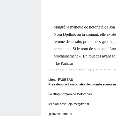
Malgré le manque de notoriété de son p
Nora Djellab, on la connaît, elle exist
femme de terrain, proche des gens », lâ
personne... Si le nom de son suppléant n
prochainement ». En tout cas avant son
Le Parisien
>
|
|
>
V.T.
20 janvier 2017, 7h
Le Parisien
Hauts-de-Seine
Lionel FAUBEAU
Président de l'association lecolombesquejai
Le Blog Citoyen de Colombes
lecolombesquejaime@free.fr
@ilovecolombes