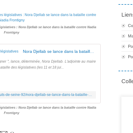
Lien
Co
gislatives : Nora Djellab se lance dans la bataille contre Nadia
Frontigny
Ma
Po
Nora Djellab se lance dans la bataille des législatives
Po
agner ", lance, déterminée, Nora Djellab. L'adjointe au maire
ille des législatives (les 11 et 18 jui...
Coll
http://www.leparisien.fr/espace-premium/hauts-de-seine-92/nora-djellab-se-lance-dans-la-bataille-des-legislatives-20-01-2017-6592179.php
gislatives : Nora Djellab se lance dans la bataille contre Nadia
Frontigny