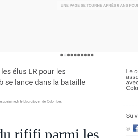
 les élus LR pour les
Le c
asso
ab se lance dans la bataille
avec
Col
squejaime.fr le blog citoyen de Colombes
Suiv
 rififi parmi les