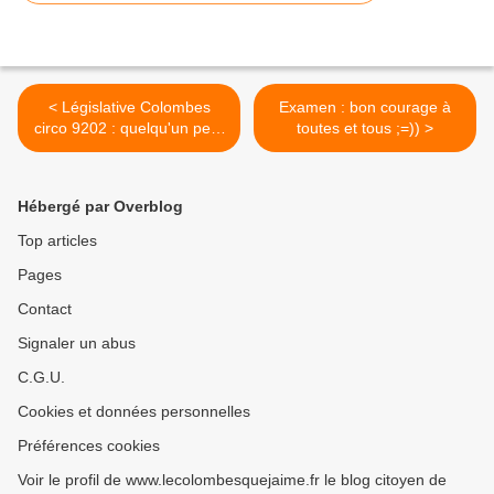
< Législative Colombes
Examen : bon courage à
circo 9202 : quelqu'un peut
toutes et tous ;=)) >
me dire pourquoi il y a plein
de tracts de la candidate En
Marche : Mme HENNION ?
Hébergé par Overblog
Top articles
Pages
Contact
Signaler un abus
C.G.U.
Cookies et données personnelles
Préférences cookies
Voir le profil de www.lecolombesquejaime.fr le blog citoyen de