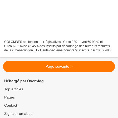
COLOMBES abstention aux législatives : Circo 9201 avec 60.93 % et
Circo9202 avec 45.45% des inscrits par découpage des bureaux résultats
de la circonscription 01 - Hauts-de-Seine nombre % inscrits inscrits 62 486
abstentions 38 073 60,93 résultats de...
Page suivante >
Hébergé par Overblog
Top articles
Pages
Contact
Signaler un abus