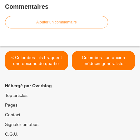
Commentaires
Ajouter un commentaire
< Colombes : ils braquent
Colombes : un ancien
une épicerie de quartier
médecin généraliste
pour 300 €
devenu archevêque de
Paris >
Hébergé par Overblog
Top articles
Pages
Contact
Signaler un abus
C.G.U.