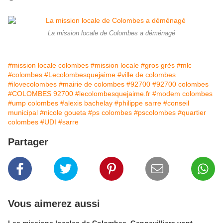
La mission locale de Colombes a déménagé
#mission locale colombes
#mission locale
#gros grès
#mlc
#colombes
#Lecolombesquejaime
#ville de colombes
#ilovecolombes
#mairie de colombes
#92700
#92700 colombes
#COLOMBES 92700
#lecolombesquejaime.fr
#modem colombes
#ump colombes
#alexis bachelay
#philippe sarre
#conseil
municipal
#nicole goueta
#ps colombes
#pscolombes
#quartier
colombes
#UDI
#sarre
Partager
Vous aimerez aussi
Les missions locales de Colombes, Gennevilliers vont