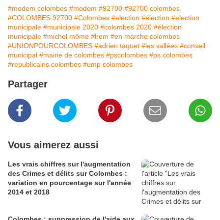
#modem colombes
#modem
#92700
#92700 colombes
#COLOMBES 92700
#Colombes
#election
#élection
#election
municipale
#municipale 2020
#colombes 2020
#élection
municipale
#michel môme
#lrem
#en marche colombes
#UNIONPOURCOLOMBES
#adrien taquet
#les vallées
#conseil
municipal
#mairie de colombes
#pscolombes
#ps colombes
#republicains colombes
#ump colombes
Partager
Vous aimerez aussi
Les vrais chiffres sur l'augmentation
des Crimes et délits sur Colombes :
variation en pourcentage sur l'année
2014 et 2018
Colombes : suppression de l'aide aux