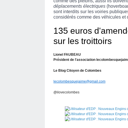
comme des piétons, aussi ils doivent r
déplacements électriques
(hoverboar
sont interdits sur les voiries publiques
considérés comme des véhicules et do
135 euros d'amende
sur les troittoirs
Lionel FAUBEAU
Président de l'association lecolombesquejai
Le Blog Citoyen de Colombes
lecolombesquejaime@gmail.com
@ilovecolombes