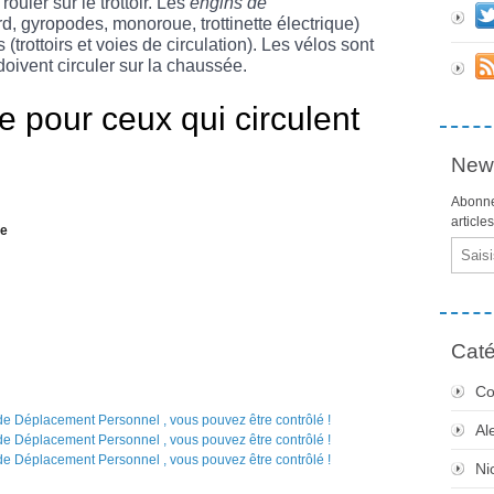
ouler sur le trottoir. Les
engins de
d, gyropodes, monoroue, trottinette électrique)
 (trottoirs et voies de circulation). Les vélos sont
ivent circuler sur la chaussée.
 pour ceux qui circulent
News
Abonne
article
me
Email
Caté
Co
Al
Ni