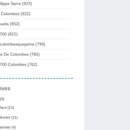
ilippe Sarre
(923)
 Colombes
(922)
ueta
(852)
700
(821)
colombesquejaime
(799)
lle De Colombes
(780)
700 Colombes
(762)
ives
26
ars
(13)
évrier
(21)
anvier
(4)