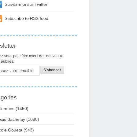
Suivez-moi sur Twitter
Subscribe to RSS feed
letter
z-vous pour être averti des nouveaux
s publiés.
gories
lombes
(1450)
exis Bachelay
(1088)
cole Goueta
(943)