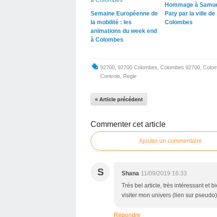
Hommage à Samue
Semaine Européenne de
Paty par la ville de
la mobilité : les
Colombes
animations du week end
à Colombes
92700
,
92700 Colombes
,
Colombes 92700
,
Colo
Controle
,
Regle
« Article précédent
Commenter cet article
Ajouter un commentaire
S
Shana
11/09/2019 16:33
Très bel article, très intéressant et
visiter mon univers (lien sur pseudo).
Répondre