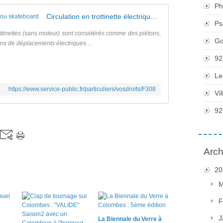
Ph
Circulation en trottinette électrique, rollers ou skateboard
Ps
rottinettes (sans moteur) sont considérés comme des piétons,
Go
ngins de déplacements électriques ...
92
Le
https://www.service-public.fr/particuliers/vosdroits/F308
Vi
92
Arch
20
M
F
J
La Biennale du Verre à