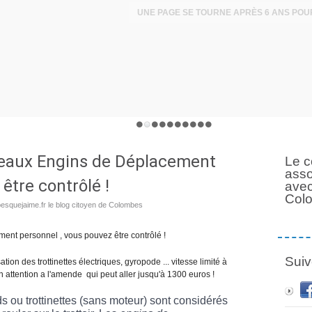
uveaux Engins de Déplacement
Le c
asso
être contrôlé !
avec
Col
esquejaime.fr le blog citoyen de Colombes
ent personnel , vous pouvez être contrôlé !
Suiv
ation des trottinettes électriques, gyropode ... vitesse limité à
on attention a l'amende qui peut aller jusqu'à 1300 euros !
ds ou trottinettes (sans moteur) sont considérés