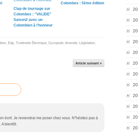
l
Colombes : 5ème édition
Clap de tournage sur
20
Colombes : "VALIDE"
Saison2 avec un
20
Colombien à l'honneur
20
20
mbes
,
Edp
,
Trottinette Électrique
,
Gyropode
,
Amende
,
Législation
,
20
20
Article suivant »
20
20
20
20
20
 bien écrit. Je reviendrai me poser chez vous. N"hésitez pas à
 A bientôt.
20