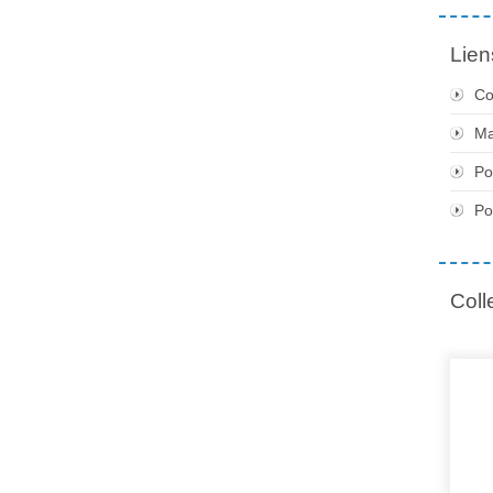
Lien
Co
Ma
Po
Po
Coll