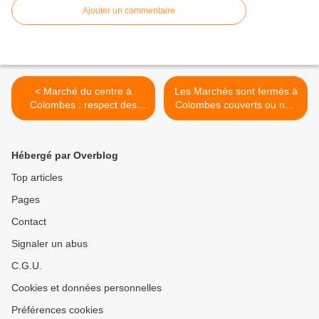
Ajouter un commentaire
< Marché du centre à
Les Marchés sont fermés à
Colombes : respect des
Colombes couverts ou non
gestes barrières
à compter de ce jour ! >
Hébergé par Overblog
Top articles
Pages
Contact
Signaler un abus
C.G.U.
Cookies et données personnelles
Préférences cookies