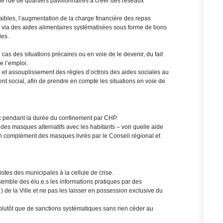
une rue de quartiers pavillonnaires à créer des réseaux
aibles, l’augmentation de la charge financière des repas
 via des aides alimentaires systématisées sous forme de bons
les.
cas des situations précaires ou en voie de le devenir, du fait
e l’emploi.
 et assouplissement des règles d’octrois des aides sociales au
nt social, afin de prendre en compte les situations en voie de
ux pendant la durée du confinement par CHP.
 des masques alternatifs avec les habitants – voir quelle aide
 en complément des masques livrés par le Conseil régional et
 listes des municipales à la cellule de crise.
emble des élu.e.s les informations pratiques par des
) de la Ville et ne pas les laisser en possession exclusive du
 plutôt que de sanctions systématiques sans rien céder au