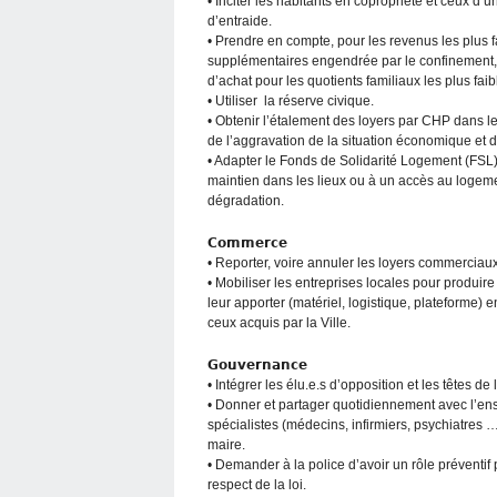
• Inciter les habitants en copropriété et ceux d’
d’entraide.
• Prendre en compte, pour les revenus les plus f
supplémentaires engendrée par le confinement,
d’achat pour les quotients familiaux les plus faib
• Utiliser la réserve civique.
• Obtenir l’étalement des loyers par CHP dans le 
de l’aggravation de la situation économique et d
• Adapter le Fonds de Solidarité Logement (FSL)
maintien dans les lieux ou à un accès au logeme
dégradation.
𝗖𝗼𝗺𝗺𝗲𝗿𝗰𝗲
• Reporter, voire annuler les loyers commercia
• Mobiliser les entreprises locales pour produire
leur apporter (matériel, logistique, plateforme)
ceux acquis par la Ville.
𝗚𝗼𝘂𝘃𝗲𝗿𝗻𝗮𝗻𝗰𝗲
• Intégrer les élu.e.s d’opposition et les têtes de
• Donner et partager quotidiennement avec l’ens
spécialistes (médecins, infirmiers, psychiatres …
maire.
• Demander à la police d’avoir un rôle préventif
respect de la loi.