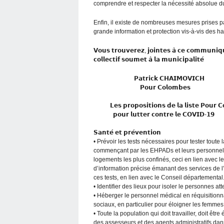
comprendre et respecter la nécessité absolue 
Enfin, il existe de nombreuses mesures prises pa
grande information et protection vis-à-vis des ha
𝗩𝗼𝘂𝘀 𝘁𝗿𝗼𝘂𝘃𝗲𝗿𝗲𝘇, 𝗷𝗼𝗶𝗻𝘁𝗲𝘀 𝗮̀ 𝗰𝗲 𝗰𝗼𝗺𝗺𝘂𝗻𝗶𝗾
𝗰𝗼𝗹𝗹𝗲𝗰𝘁𝗶𝗳 𝘀𝗼𝘂𝗺𝗲𝘁 𝗮̀ 𝗹𝗮 𝗺𝘂𝗻𝗶𝗰𝗶𝗽𝗮𝗹𝗶𝘁𝗲́
𝗣𝗮𝘁𝗿𝗶𝗰𝗸 𝗖𝗛𝗔𝗜𝗠𝗢𝗩𝗜𝗖𝗛
𝗣𝗼𝘂𝗿 𝗖𝗼𝗹𝗼𝗺𝗯𝗲𝘀
𝗟𝗲𝘀 𝗽𝗿𝗼𝗽𝗼𝘀𝗶𝘁𝗶𝗼𝗻𝘀 𝗱𝗲 𝗹𝗮 𝗹𝗶𝘀𝘁𝗲 𝗣𝗼𝘂𝗿 𝗖
𝗽𝗼𝘂𝗿 𝗹𝘂𝘁𝘁𝗲𝗿 𝗰𝗼𝗻𝘁𝗿𝗲 𝗹𝗲 𝗖𝗢𝗩𝗜𝗗-𝟭𝟵
𝗦𝗮𝗻𝘁𝗲́ 𝗲𝘁 𝗽𝗿𝗲́𝘃𝗲𝗻𝘁𝗶𝗼𝗻
• Prévoir les tests nécessaires pour tester toute la
commençant par les EHPADs et leurs personnels s
logements les plus confinés, ceci en lien avec l
d’information précise émanant des services de l
ces tests, en lien avec le Conseil départemental
• Identifier des lieux pour isoler le personnes a
• Héberger le personnel médical en réquisitionn
sociaux, en particulier pour éloigner les femmes
• Toute la population qui doit travailler, doit êt
des assesseurs et des agents administratifs dan