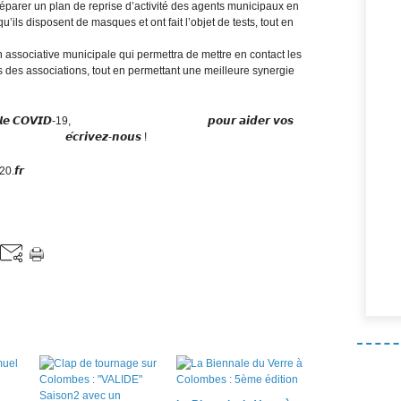
éparer un plan de reprise d’activité des agents municipaux en
u’ils disposent de masques et ont fait l’objet de tests, tout en
 associative municipale qui permettra de mettre en contact les
s des associations, tout en permettant une meilleure synergie
𝙩𝙚𝙧 𝙘𝙤𝙣𝙩𝙧𝙚 𝙡𝙚 𝘾𝙊𝙑𝙄𝘿-19, 𝙥𝙤𝙪𝙧 𝙖𝙞𝙙𝙚𝙧 𝙫𝙤𝙨
𝙢𝙚𝙣𝙩 : 𝙚́𝙘𝙧𝙞𝙫𝙚𝙯-𝙣𝙤𝙪𝙨 !
.𝙛𝙧