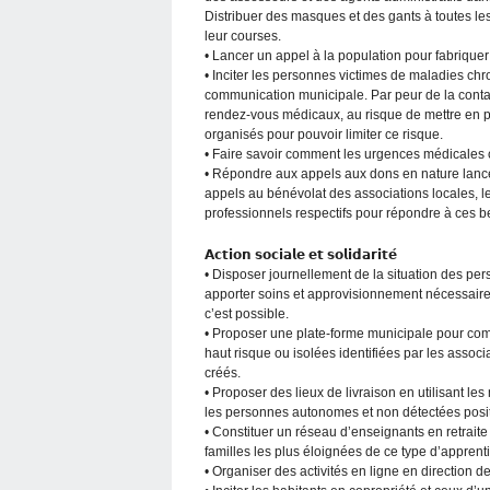
Distribuer des masques et des gants à toutes le
leur courses.
• Lancer un appel à la population pour fabriqu
• Inciter les personnes victimes de maladies ch
communication municipale. Par peur de la cont
rendez-vous médicaux, au risque de mettre en p
organisés pour pouvoir limiter ce risque.
• Faire savoir comment les urgences médicales c
• Répondre aux appels aux dons en nature lancé
appels au bénévolat des associations locales, les
professionnels respectifs pour répondre à ces b
𝗔𝗰𝘁𝗶𝗼𝗻 𝘀𝗼𝗰𝗶𝗮𝗹𝗲 𝗲𝘁 𝘀𝗼𝗹𝗶𝗱𝗮𝗿𝗶𝘁𝗲́
• Disposer journellement de la situation des pe
apporter soins et approvisionnement nécessaires
c’est possible.
• Proposer une plate-forme municipale pour com
haut risque ou isolées identifiées par les asso
créés.
• Proposer des lieux de livraison en utilisant le
les personnes autonomes et non détectées posi
• Constituer un réseau d’enseignants en retraite
familles les plus éloignées de ce type d’apprent
• Organiser des activités en ligne en direction