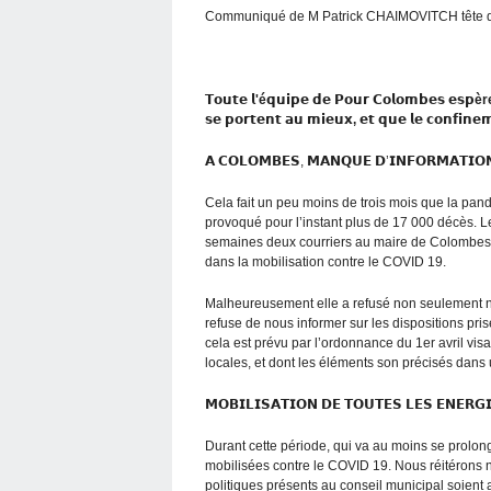
Communiqué de M Patrick CHAIMOVITCH tête d
𝗧𝗼𝘂𝘁𝗲 𝗹'é𝗾𝘂𝗶𝗽𝗲 𝗱𝗲 𝗣𝗼𝘂𝗿 𝗖𝗼𝗹𝗼𝗺𝗯𝗲𝘀 𝗲𝘀𝗽ère 
𝘀𝗲 𝗽𝗼𝗿𝘁𝗲𝗻𝘁 𝗮𝘂 𝗺𝗶𝗲𝘂𝘅, 𝗲𝘁 𝗾𝘂𝗲 𝗹𝗲 𝗰𝗼𝗻𝗳𝗶𝗻𝗲𝗺
𝗔 𝗖𝗢𝗟𝗢𝗠𝗕𝗘𝗦, 𝗠𝗔𝗡𝗤𝗨𝗘 𝗗’𝗜𝗡𝗙𝗢𝗥𝗠𝗔𝗧𝗜𝗢
Cela fait un peu moins de trois mois que la pandé
provoqué pour l’instant plus de 17 000 décès. L
semaines deux courriers au maire de Colombes 
dans la mobilisation contre le COVID 19.
Malheureusement elle a refusé non seulement notr
refuse de nous informer sur les dispositions pr
cela est prévu par l’ordonnance du 1er avril visa
locales, et dont les éléments son précisés dans 
𝗠𝗢𝗕𝗜𝗟𝗜𝗦𝗔𝗧𝗜𝗢𝗡 𝗗𝗘 𝗧𝗢𝗨𝗧𝗘𝗦 𝗟𝗘𝗦 𝗘𝗡𝗘𝗥𝗚
Durant cette période, qui va au moins se prolong
mobilisées contre le COVID 19. Nous réitérons
politiques présents au conseil municipal soient a