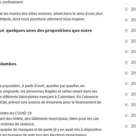
du confinement.
20
r les maires des villes voisines, allant dans le sens d’une plus
bitants, dont nous pourrions utilement nous inspirer.
20
20
𝘂𝗲́, 𝗾𝘂𝗲𝗹𝗾𝘂𝗲𝘀 𝘂𝗻𝗲𝘀 𝗱𝗲𝘀 𝗽𝗿𝗼𝗽𝗼𝘀𝗶𝘁𝗶𝗼𝗻𝘀 𝗾𝘂𝗲 𝗻𝗼𝘁𝗿𝗲
20
20
20
𝗼𝗹𝗼𝗺𝗯𝗲𝘀
20
20
 population, à partir d’avril, quartier par quartier, en
oignants, les personnes fragiles et celles vivant dans les
20
es différents laboratoires exerçant à Colombes. En l’absence
’Etat, prévoir une avance de trésorerie pour le financement de
20
.
tteintes du COVID 19
20
ant des hôtels, des bâtiments municipaux, idem pour les cas
 victimes de violence.
20
re équipée de masques et de gants (il y en avait mis à disposition
s les bureaux de vote lors des élections municipales).