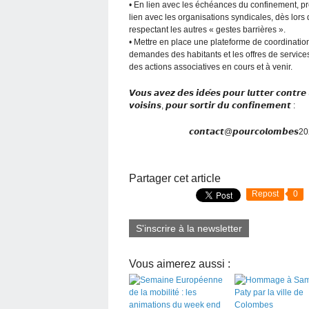
• En lien avec les échéances du confinement, pr
lien avec les organisations syndicales, dès lors q
respectant les autres « gestes barrières ».
• Mettre en place une plateforme de coordination
demandes des habitants et les offres de service
des actions associatives en cours et à venir.
𝙑𝙤𝙪𝙨 𝙖𝙫𝙚𝙯 𝙙𝙚𝙨 𝙞𝙙𝙚́𝙚𝙨 𝙥𝙤𝙪𝙧 𝙡𝙪𝙩
𝙫𝙤𝙞𝙨𝙞𝙣𝙨, 𝙥𝙤𝙪𝙧 𝙨𝙤𝙧𝙩𝙞𝙧 𝙙𝙪 𝙘𝙤𝙣𝙛𝙞𝙣𝙚
𝙘𝙤𝙣𝙩𝙖𝙘𝙩@𝙥𝙤𝙪𝙧𝙘𝙤𝙡𝙤𝙢𝙗𝙚𝙨2020
Partager cet article
Repost
0
S'inscrire à la newsletter
Vous aimerez aussi :