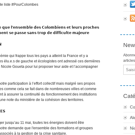
e liste #PourColombes
𝗾𝘂𝗲 𝗹’𝗲𝗻𝘀𝗲𝗺𝗯𝗹𝗲 𝗱𝗲𝘀 𝗖𝗼𝗹𝗼𝗺𝗯𝗶𝗲𝗻𝘀 𝗲𝘁 𝗹𝗲𝘂𝗿𝘀 𝗽𝗿𝗼𝗰𝗵𝗲𝘀
𝗲𝗻𝘁 𝘀𝗲 𝗽𝗮𝘀𝘀𝗲 𝘀𝗮𝗻𝘀 𝘁𝗿𝗼𝗽 𝗱𝗲 𝗱𝗶𝗳𝗳𝗶𝗰𝘂𝗹𝘁𝗲 𝗺𝗮𝗷𝗲𝘂𝗿𝗲
News
𝗡
Abonne
mie qui frappe tous les pays a atteint la France et y a
article
es élu.e.s de gauche et écologistes ont adressé ces dernières
Nicole Goueta pour lui proposer leur aide et l’accompagner
Email
e participation à l’effort collectif mais malgré ses propos
ises comme cela se fait dans de nombreuses villes et comme
nt à assurer la continuité du fonctionnement des institutions
Caté
une note du ministère de la cohésion des territoires.
Co
𝗘𝗦
Al
er jusqu’au 11 mai, toutes les énergies doivent être
Ni
 notre demande que l'ensemble des formations et groupes
ssociés à la gestion de la crise sanitaire.