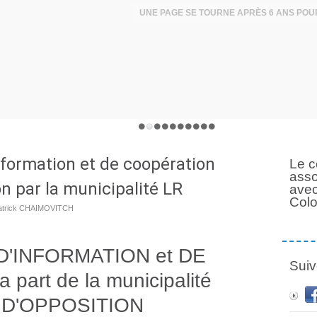
nformation et de coopération
Le c
asso
on par la municipalité LR
avec
Col
Patrick CHAIMOVITCH
D'INFORMATION et DE
Suiv
art de la municipalité
S D'OPPOSITION