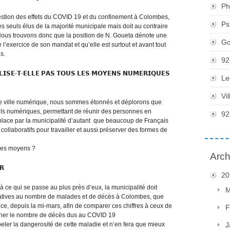
Ph
 gestion des effets du COVID 19 et du confinement à Colombes,
Ps
es seuls élus de la majorité municipale mais doit au contraire
 Nous trouvons donc que la position de N. Goueta dénote une
Go
l’exercice de son mandat et qu’elle est surtout et avant tout
s.
92
𝗟𝗜𝗦𝗘-𝗧-𝗘𝗟𝗟𝗘 𝗣𝗔𝗦 𝗧𝗢𝗨𝗦 𝗟𝗘𝗦 𝗠𝗢𝗬𝗘𝗡𝗦 𝗡𝗨𝗠𝗘𝗥𝗜𝗤𝗨𝗘𝗦
Le
Vi
ne ville numérique, nous sommes étonnés et déplorons que
utils numériques, permettant de réunir des personnes en
92
 place par la municipalité d’autant que beaucoup de Français
 collaboratifs pour travailler et aussi préserver des formes de
 ces moyens ?
Arch
𝗥
20
 à ce qui se passe au plus près d’eux, la municipalité doit
M
latives au nombre de malades et de décès à Colombes, que
 ce, depuis la mi-mars, afin de comparer ces chiffres à ceux de
F
cher le nombre de décès dus au COVID 19
peler la dangerosité de cette maladie et n’en fera que mieux
J