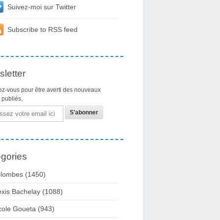
Suivez-moi sur Twitter
Subscribe to RSS feed
letter
z-vous pour être averti des nouveaux
s publiés.
gories
lombes
(1450)
exis Bachelay
(1088)
cole Goueta
(943)