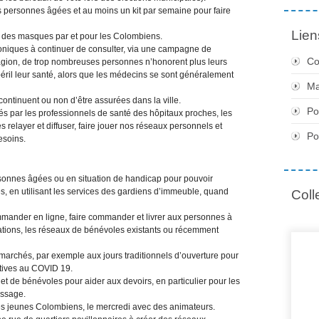
s personnes âgées et au moins un kit par semaine pour faire
Lien
er des masques par et pour les Colombiens.
roniques à continuer de consulter, via une campagne de
Co
agion, de trop nombreuses personnes n’honorent plus leurs
éril leur santé, alors que les médecins se sont généralement
Ma
ontinuent ou non d’être assurées dans la ville.
Po
s par les professionnels de santé des hôpitaux proches, les
 relayer et diffuser, faire jouer nos réseaux personnels et
Po
esoins.
rsonnes âgées ou en situation de handicap pour pouvoir
, en utilisant les services des gardiens d’immeuble, quand
Coll
mander en ligne, faire commander et livrer aux personnes à
ciations, les réseaux de bénévoles existants ou récemment
s marchés, par exemple aux jours traditionnels d’ouverture pour
tives au COVID 19.
 et de bénévoles pour aider aux devoirs, en particulier pour les
issage.
 des jeunes Colombiens, le mercredi avec des animateurs.