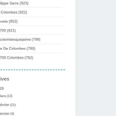
ilippe Sarre
(923)
 Colombes
(922)
ueta
(852)
700
(821)
colombesquejaime
(799)
lle De Colombes
(780)
700 Colombes
(762)
ives
26
ars
(13)
évrier
(21)
anvier
(4)