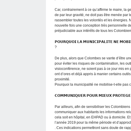
Car, contrairement à ce qu’affirme le maire, la
de par leur gravité, ne doit pas être menée par l
rassembler toutes les volontés et les énergies.
nouvelle fois une conception très personnelle de 
préjudiciable aux intérêts de tous les Colombien
𝗣𝗢𝗨𝗥𝗤𝗨𝗢𝗜 𝗟𝗔 𝗠𝗨𝗡𝗜𝗖𝗜𝗣𝗔𝗟𝗜𝗧𝗘 𝗡𝗘 𝗠𝗢𝗕𝗜
?
De plus, alors que Colombes se vante d’être u
pour éviter les risques de contamination, les o
visioconférence, ne soient pas à ce jour mis en
ont d’ores et déjà appris à manier certains outils
proximité.
Pourquoi la municipalité ne mobilise-t-elle pas
𝗖𝗢𝗠𝗠𝗨𝗡𝗜𝗤𝗨𝗘𝗥 𝗣𝗢𝗨𝗥 𝗠𝗜𝗘𝗨𝗫 𝗣𝗥𝗢𝗧𝗘𝗚𝗘
Par ailleurs, afin de sensibiliser les Colombiens
communiquer aux habitants les informations re
cela soit en hôpital, en EHPAD ou à domicile. Et
l’année 2019 pour la même période et d’appro
. Ces indications permettront sans doute de rap