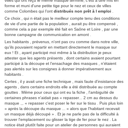
villes qui ont reçu le même masque terminé, c'est à dire mis en
forme et muni d'une petite tige pour le nez et ceux de villes
comme Colombes qui l'ont
distribués non prêt à l emploi
.
Ce choix , qui n était pas le meilleur compte tenu des conditions
de vie d'une partie de la population , aurait pu être compensé ,
comme cela a par exemple été fait en Saône et Loire , par une
bonne campagne de communication en amont .
Les habitants , prévenus, n'ont pas cru comme dans notre ville,
qu'ils pouvaient repartir en mettant directement le masque sur
eux ! Et , ayant participé moi même à la distribution je peux
attester que les agents présents , dont certains avaient pourtant
participé à la découpe et l'ensachage des masques , n'étaient
pas alertés sur les consignes à donner impérativement aux
habitants .
Certes , il y avait une fiche technique , mais faute d'insistance des
agents , dans certains endroits elle a été distribuée au compte
gouttes . Même pour ceux qui ont eu la fiche , l'ambiguïté de
certaines phrases n'aidait pas « repasser... 2 cm au dessus du
masque .,. « repasser c'est poser le fer sur le tissu . Puis plus loin
» après la découpe du masque ... « alors que l'habitant recevait
un masque déjà découpé » . Et je ne parle pas de la difficulté à
trouver l'emplacement ou glisser la tige de fer pour le nez . La
notice était plutôt faite pour un atelier de personnes qui auraient