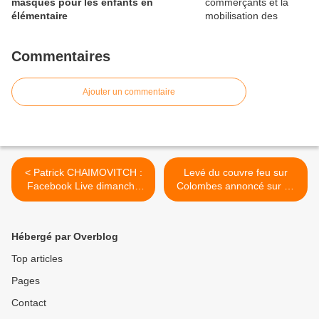
masques pour les enfants en
élémentaire
Commentaires
Ajouter un commentaire
< Patrick CHAIMOVITCH :
Levé du couvre feu sur
Facebook Live dimanche
Colombes annoncé sur un
10 mai à 18h00
tweet de la ville et pas un
communiqué de Mme le
Maire.... >
Hébergé par Overblog
Top articles
Pages
Contact