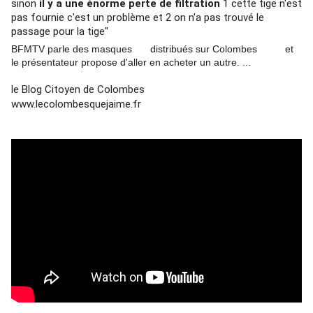
sinon 
il y a une énorme perte de filtration
 1 cette tige n'est 
pas fournie c'est un problème et 2 on n'a pas trouvé le 
passage pour la tige" 
BFMTV parle des masques
distribués sur Colombes
et
😷
⛑
🛑
le présentateur propose d'aller en acheter un autre. ...
🛒
💥
🚨
le Blog Citoyen de Colombes 
www.lecolombesquejaime.fr