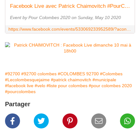
Facebook Live avec Patrick Chaimovitch #PourColombes
Event by Pour Colombes 2020 on Sunday, May 10 2020
https://www.facebook.com/events/533069233952589/?acontext=%7B%22source%22%3A3%2C%22source_newsfeed_story_type%22%3A%22regular%22%2C%22action_history%22%3A%22%5B%7B%5C%22surface%5C%22%3A%5C%22newsfeed%5C%22%2C%5C%22mechanism%5C%22%3A%5C%22feed_story%5C%22%2C%5C%22extra_data%5C%22%3A%5B%5D%7D%5D%22%2C%22has_source%22%3Atrue%7D&source=3&source_newsfeed_story_type=regular&action_history=%5B%7B%22surface%22%3A%22newsfeed%22%2C%22mechanism%22%3A%22feed_story%22%2C%22extra_data%22%3A%5B%5D%7D%5D&has_source=1&__tn__=K-R&eid=ARB7gvYlSyaxhuF9rwYZZyMyuxZup3qkNG31lVHn5wFZeq-QbD9lcOKZcwH4R1E367YkUP-bXJj7lJrF&fref=mentions&__xts__%5B0%5D=68.ARDCerHYr64Fjr_vjbgaL1nOAbaswM-O8rryy4eCMqV8_TCVRtEjV1YJzwicfpvYPQbCOASqrUF7vBU6Xm9LyO-RYpZKarOczYPJzmFGpujcEE3o4Z4osMnJ1JnLv4ywWLfpfjtuLmYfT5aTmaGMLZLs1WL0h7jqdhm7Zg_AvzoQt_Rm36lKsMoqRG1kTH9qgHA8cbCbics51u8w2WwOngKKS_4otOSiTd9euvZldHXyYDCsSNKCgd3UQpJFKtqLCFh-yT74G5UKm-LioIZW4caSFnBi3gjlZoNV9NKSAaqkUd8p5l4Mcf26nUwXvFGTtDbfRxrDIAfC7MY5ONBd-7E
#92700
#92700 colombes
#COLOMBES 92700
#Colombes
#Lecolombesquejaime
#patrick chaimovitch
#municipale
#facebook live
#velo
#liste pour colombes
#pour colombes 2020
#pourcolombes
Partager