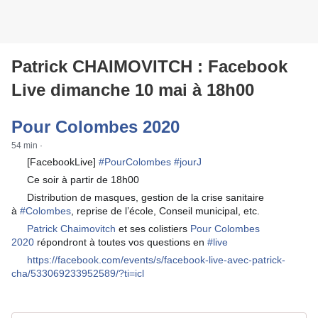
Patrick CHAIMOVITCH : Facebook
Live dimanche 10 mai à 18h00
Pour Colombes 2020
54 min
·
[FacebookLive]
#
PourColombes
#
jourJ
🖥
Ce soir à partir de 18h00
⏰
Distribution de masques, gestion de la crise sanitaire
💬
à
#
Colombes
, reprise de l’école, Conseil municipal, etc.
Patrick Chaimovitch
et ses colistiers
Pour Colombes
🗣
2020
répondront à toutes vos questions en
#
live
https://facebook.com/events/s/facebook-live-avec-patrick-
🔗
cha/533069233952589/?ti=icl