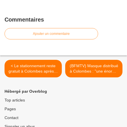
Commentaires
Ajouter un commentaire
< Le stationnement reste
(BFMTV) Masque distribué
gratuit à Colombes après le
à Colombes : "une énorme
11 mai.
perte de filtration c'est un
problème" selon le Docteur
DAB >
Hébergé par Overblog
Top articles
Pages
Contact
Signaler un abus