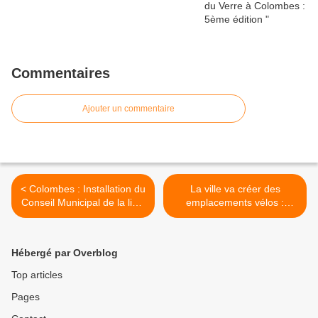
Commentaires
Ajouter un commentaire
< Colombes : Installation du
La ville va créer des
Conseil Municipal de la liste
emplacements vélos :
#PourColombes avec
participez à cette initiative >
Patrick CHAIMOVITCH
vendredi 3 juillet à 18h
Hébergé par Overblog
retransmis en Direct
Top articles
Pages