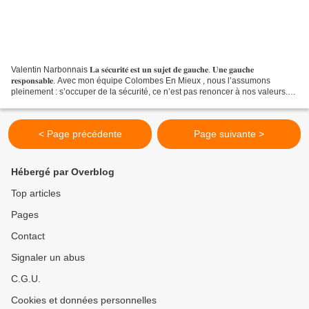
Valentin Narbonnais 𝐋𝐚 𝐬𝐞́𝐜𝐮𝐫𝐢𝐭𝐞́ 𝐞𝐬𝐭 𝐮𝐧 𝐬𝐮𝐣𝐞𝐭 𝐝𝐞 𝐠𝐚𝐮𝐜𝐡𝐞. 𝐔𝐧𝐞 𝐠𝐚𝐮𝐜𝐡𝐞
𝐫𝐞𝐬𝐩𝐨𝐧𝐬𝐚𝐛𝐥𝐞. Avec mon équipe Colombes En Mieux , nous l’assumons
pleinement : s’occuper de la sécurité, ce n’est pas renoncer à nos valeurs.
C’est les faire vivre car la responsabilité...
< Page précédente
Page suivante >
Hébergé par Overblog
Top articles
Pages
Contact
Signaler un abus
C.G.U.
Cookies et données personnelles