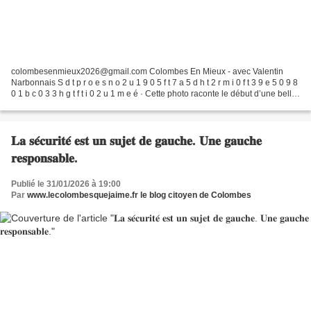
colombesenmieux2026@gmail.com Colombes En Mieux - avec Valentin
Narbonnais S d t p r o e s n o 2 u 1 9 0 5 f t 7 a 5 d h t 2 r m i 0 f t 3 9 e 5 0 9 8
0 1 b c 0 3 3 h g t f t i 0 2 u 1 m e é · Cette photo raconte le début d’une belle
histoire : à Colombes,...
𝐋𝐚 𝐬𝐞́𝐜𝐮𝐫𝐢𝐭𝐞́ 𝐞𝐬𝐭 𝐮𝐧 𝐬𝐮𝐣𝐞𝐭 𝐝𝐞 𝐠𝐚𝐮𝐜𝐡𝐞. 𝐔𝐧𝐞 𝐠𝐚𝐮𝐜𝐡𝐞
𝐫𝐞𝐬𝐩𝐨𝐧𝐬𝐚𝐛𝐥𝐞.
Publié le 31/01/2026 à 19:00
Par
www.lecolombesquejaime.fr le blog citoyen de Colombes