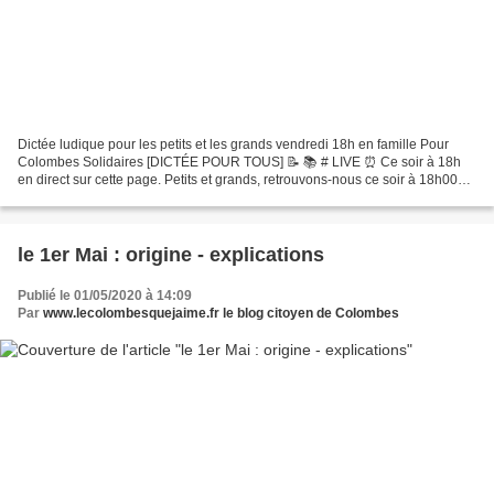
Dictée ludique pour les petits et les grands vendredi 18h en famille Pour
Colombes Solidaires [DICTÉE POUR TOUS] 📝 📚 # LIVE ⏰ Ce soir à 18h
en direct sur cette page. Petits et grands, retrouvons-nous ce soir à 18h00
pour apprendre de nouveaux mots autour...
le 1er Mai : origine - explications
Publié le 01/05/2020 à 14:09
Par
www.lecolombesquejaime.fr le blog citoyen de Colombes