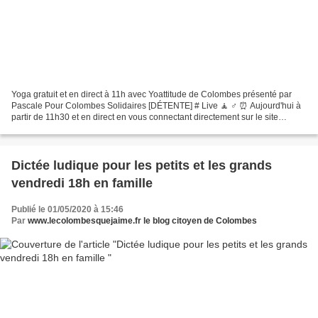
Yoga gratuit et en direct à 11h avec Yoattitude de Colombes présenté par
Pascale Pour Colombes Solidaires [DÉTENTE] # Live 🧘 ♂️ ⏰ Aujourd'hui à
partir de 11h30 et en direct en vous connectant directement sur le site
https://www.facebook.com/PourColombes.Solidaires/...
Dictée ludique pour les petits et les grands
vendredi 18h en famille
Publié le 01/05/2020 à 15:46
Par
www.lecolombesquejaime.fr le blog citoyen de Colombes