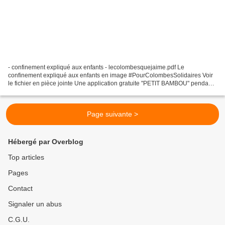
- confinement expliqué aux enfants - lecolombesquejaime.pdf Le
confinement expliqué aux enfants en image #PourColombesSolidaires Voir
le fichier en pièce jointe Une application gratuite "PETIT BAMBOU" pendant
le confinement permet aussi aux enfants (et...
Page suivante >
Hébergé par Overblog
Top articles
Pages
Contact
Signaler un abus
C.G.U.