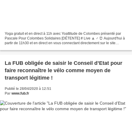
Yoga gratuit et en direct à 11h avec Yoattitude de Colombes présenté par
Pascale Pour Colombes Solidaires [DÉTENTE] # Live 🧘 ♂️ ⏰ Aujourd'hui à
partir de 11h30 et en direct en vous connectant directement sur le site
https://www.facebook.com/PourColombes.Solidaires/...
La FUB obligée de saisir le Conseil d’Etat pour
faire reconnaître le vélo comme moyen de
transport légitime !
Publié le 28/04/2020 à 12:51
Par
www.fub.fr