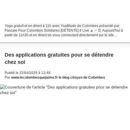
Yoga gratuit et en direct à 11h avec Yoattitude de Colombes présenté par
Pascale Pour Colombes Solidaires [DÉTENTE] # Live 🧘 ♂️ ⏰ Aujourd'hui à
partir de 11h30 et en direct en vous connectant directement sur le site
https://www.facebook.com/PourColombes.Solidaires/...
Des applications gratuites pour se détendre
chez soi
Publié le 22/04/2020 à 12:48
Par
www.lecolombesquejaime.fr le blog citoyen de Colombes