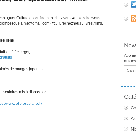
 conjuguer Culture et confinement chez vous #restezchezvous
ecolombesquejaime@gmail.com) #culturecheznous , livres, films,
..
 les liens
News
uits a télécharger,
Abonne
gratuits
article
Email
nimés de mangas japonais
s scolaires mis à disposition
Caté
ps://www.lelivrescolaire.fr/
Co
Al
Ni