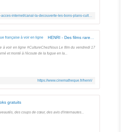
https://www.lesnumeriques.com/fournisseur-acces-internet/canal-la-decouverte-les-bons-plans-culturels-ou-pas-pendant-le-confinement-n148471.html
HENRI - Des films rares de la Cinémathèque française à voir en ligne
e à voir en ligne #CultureChezNous Le film du vendredi 17
rné et monté à l'écoute de la fugue en la...
https://www.cinematheque.fr/henri/
oks gratuits
veautés, des coups de cœur, des avis d'internautes...