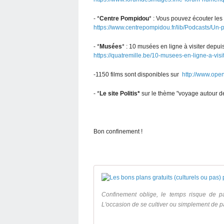
- *
Centre Pompidou
* : Vous pouvez écouter l
https://www.centrepompidou.fr/lib/Podcasts/U
- *
Musées
* : 10 musées en ligne à visiter depu
https://quatremille.be/10-musees-en-ligne-a-vis
-1150 films sont disponibles sur
http://www.ope
- *
Le site Politis*
sur le thème "voyage autour
Bon confinement !
Confinement oblige, le temps risque de p
L'occasion de se cultiver ou simplement de p