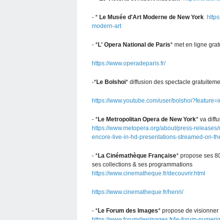
- *
Le Musée d'Art Moderne de New York
http
modern-art
- *
L' Opera National de Paris
* met en ligne gra
https://www.operadeparis.fr/
-*
Le Bolshoi
* diffusion des spectacle gratuitem
https://www.youtube.com/user/bolshoi?feature=
- *
Le Metropolitan Opera de New York
* va diff
https://www.metopera.org/about/press-releases/
encore-live-in-hd-presentations-streamed-on-t
- *
La Cinémathèque Française
* propose ses 80
ses collections & ses programmations
https://www.cinematheque.fr/decouvrir.html
https://www.cinematheque.fr/henri/
- *
Le Forum des Images
* propose de visionner
https://www.forumdesimages.fr/le-forum-numeriq