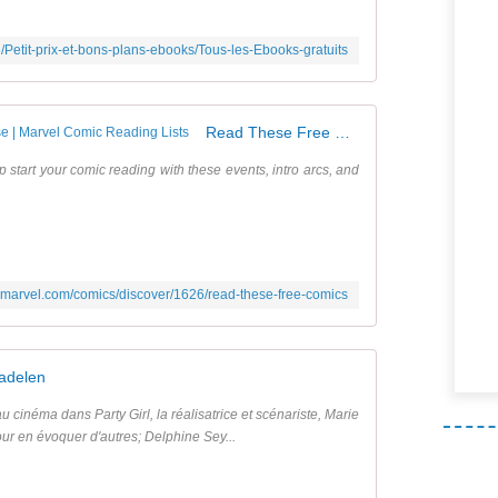
6/Petit-prix-et-bons-plans-ebooks/Tous-les-Ebooks-gratuits
Read These Free Comics | Marvel Universe | Marvel Comic Reading Lists
 start your comic reading with these events, intro arcs, and
.marvel.com/comics/discover/1626/read-these-free-comics
adelen
t au cinéma dans Party Girl, la réalisatrice et scénariste, Marie
r en évoquer d'autres; Delphine Sey...