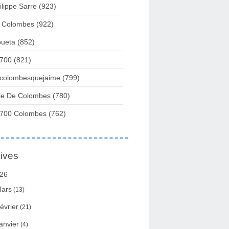
ilippe Sarre
(923)
 Colombes
(922)
ueta
(852)
700
(821)
colombesquejaime
(799)
lle De Colombes
(780)
700 Colombes
(762)
ives
26
ars
(13)
évrier
(21)
anvier
(4)