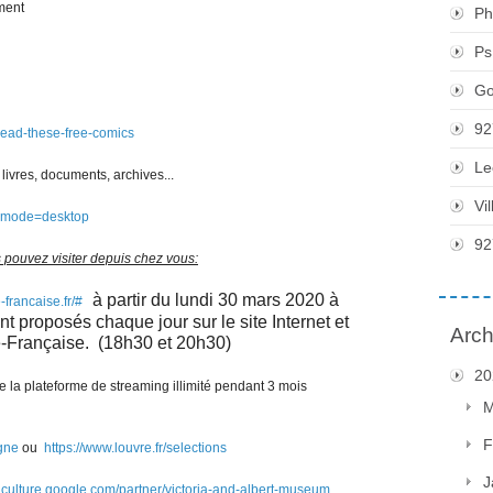
ement
Ph
Ps
Go
92
read-these-free-comics
Le
livres, documents, archives...
Vi
es?mode=desktop
92
 pouvez visiter depuis chez vous:
à partir du lundi 30 mars 2020 à
francaise.fr/#
nt proposés chaque jour sur le site Internet et
Arch
-Française. (18h30 et 20h30)
20
e la plateforme de streaming illimité pendant 3 mois
M
F
igne
ou
https://www.louvre.fr/selections
J
ndculture.google.com/partner/victoria-and-albert-museum