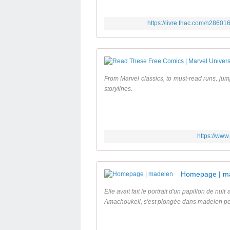
https://livre.fnac.com/n28601
From Marvel classics, to must-read runs, jump
storylines.
https://www
Homepage | m
Elle avait fait le portrait d'un papillon de nui
Amachoukeli, s'est plongée dans madelen pou