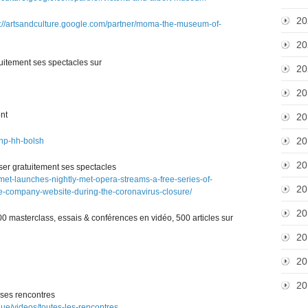
20
s://artsandculture.google.com/partner/moma-the-museum-of-
20
tuitement ses spectacles sur
20
20
ent
20
20
inp-hh-bolsh
20
user gratuitement ses spectacles
met-launches-nightly-met-opera-streams-a-free-series-of-
20
he-company-website-during-the-coronavirus-closure/
20
0 masterclass, essais & conférences en vidéo, 500 articles sur
20
20
20
 ses rencontres
ue/videos/toutes-les-rencontres