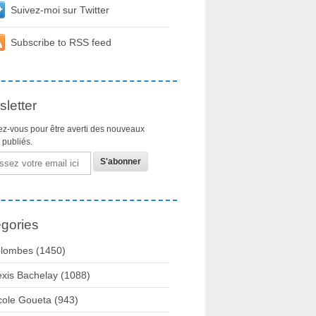
Suivez-moi sur Twitter
Subscribe to RSS feed
letter
z-vous pour être averti des nouveaux
s publiés.
gories
lombes
(1450)
exis Bachelay
(1088)
cole Goueta
(943)