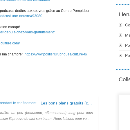
es podcasts dédiés aux œuvres grâce au Centre Pompidou
Lien
n-podcast-une-oeuvre#93080
Co
is son canapé
iter-depuis-chez-vous-gratuitement/
Ma
nculture.com/
Po
 de ma chambre"
https://www.politis.fr/rubriques/culture-8/
Po
Coll
Les bons plans gratuits (culturels ou pas) pendant le confinement
araître un peu (beaucoup, affreusement) long pour tous.
asser l'épreuve devant son écran. Nous faisons pour vo...