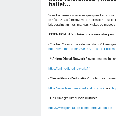
ballet...
Vous trouverez ci-dessous quelques liens pour
(n'hésitez pas à m'envoyer d'autres liens sur l
bd, dessins animés, mangas, visites de musées .
ATTENTION : il faut faire un copier/coller pour
- *
La fnac*
a mis une selection de 500 livres grat
https://livre.fnac.com/n309183/Tous-les-Ebooks-
-
* Anime Digital Network *
avec des dessins a
https://animedigitalnetwork.fr/
-
* les éditeurs d'éducation*
Ecole : des manuel
https://www.lesediteursdeducation.com/
ou
htt
- Des films gratuits
*Open Culture*
http://www.openculture.com/freemoviesonline