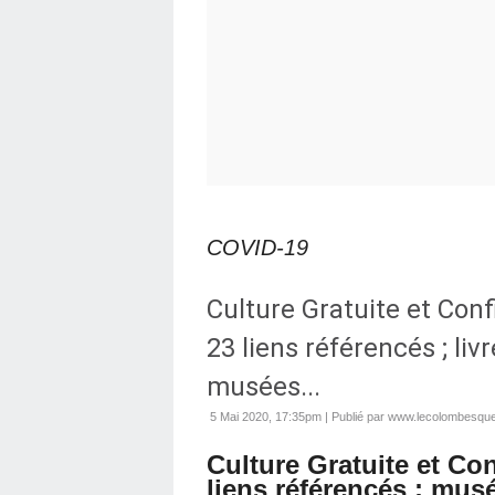
COVID-19
Culture Gratuite et Conf
23 liens référencés ; livr
musées...
5 Mai 2020, 17:35pm
|
Publié par www.lecolombesquej
Culture Gratuite et Con
liens référencés ; musé