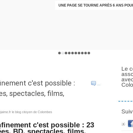
Le c
asso
avec
inement c'est possible :
Col
…
es, spectacles, films,
Suiv
aime.fr le blog citoyen de Colombes
finement c'est possible : 23
es, BD, spectacles, films,