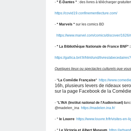
-
* E-Dantes *
: des livres à télécharger gratuit
https://covid19.confinementlecture.com/
-
* Marvels *
sur les comics BD
https://www.marvel.com/comics/discover/1626/
-
*
La Bibliothèque Nationale de France BNF* :
https://gallica.bnf.fr/html/und/livres/abecedair
Quelques lieux ou spectacles culturels que vous
- *
La Comédie Française
*
https://www.comedie-
16h, plusieurs levers de rideaux sero
sur la page Facebook de la Comédie
- *
L'INA (Institut national de l'Audiovisuel) l
anc
@madelen_ina
https://madelen.ina.fr/
- *
le Louvre
https://www.louvre.fr/fr/visites-en-l
- *
Le Victoria et Albert Museum
https://artsa