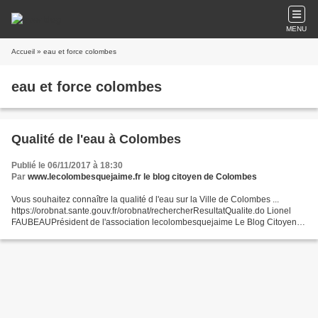
MENU
Accueil
» eau et force colombes
eau et force colombes
Qualité de l'eau à Colombes
Publié le 06/11/2017 à 18:30
Par
www.lecolombesquejaime.fr le blog citoyen de Colombes
Vous souhaitez connaître la qualité d l'eau sur la Ville de Colombes ...
https://orobnat.sante.gouv.fr/orobnat/rechercherResultatQualite.do Lionel
FAUBEAUPrésident de l'association lecolombesquejaime Le Blog Citoyen
de Colombes lecolombesquejaime@free.fr...