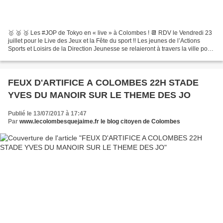
🥇 🥈 🥉 Les #JOP de Tokyo en « live » à Colombes ! 📆 RDV le Vendredi 23
juillet pour le Live des Jeux et la Fête du sport !! Les jeunes de l’Actions
Sports et Loisirs de la Direction Jeunesse se relaieront à travers la ville pour
déposer une flamme olympique...
FEUX D'ARTIFICE A COLOMBES 22H STADE
YVES DU MANOIR SUR LE THEME DES JO
Publié le 13/07/2017 à 17:47
Par
www.lecolombesquejaime.fr le blog citoyen de Colombes