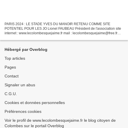
PARIS 2024 : LE STADE YVES DU MANOIR RETENU COMME SITE
POTENTIEL POUR LES JO Lionel FAUBEAU Président de l'association site
internet : www.lecolombesquejaime.fr mail : lecolombesquejaime@free.fr
adhésion en ligne : https://leetchi.com/c/lecolombesque...
Hébergé par Overblog
Top articles
Pages
Contact
Signaler un abus
C.G.U.
Cookies et données personnelles
Préférences cookies
Voir le profil de www.lecolombesquejaime.fr le blog citoyen de
Colombes sur le portail Overblog