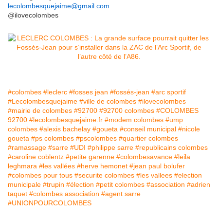
lecolombesquejaime@gmail.com
@ilovecolombes
#colombes
#leclerc
#fosses jean
#fossés-jean
#arc sportif
#Lecolombesquejaime
#ville de colombes
#ilovecolombes
#mairie de colombes
#92700
#92700 colombes
#COLOMBES
92700
#lecolombesquejaime.fr
#modem colombes
#ump
colombes
#alexis bachelay
#goueta
#conseil municipal
#nicole
goueta
#ps colombes
#pscolombes
#quartier colombes
#ramassage
#sarre
#UDI
#philippe sarre
#republicains colombes
#caroline coblentz
#petite garenne
#colombesavance
#leila
leghmara
#les vallées
#herve hemonet
#jean paul bolufer
#colombes pour tous
#securite colombes
#les vallees
#election
municipale
#trupin
#élection
#petit colombes
#association
#adrien
taquet
#colombes association
#agent sarre
#UNIONPOURCOLOMBES