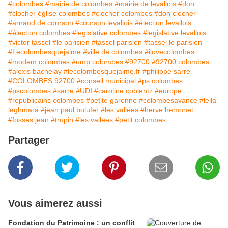
#colombes
#mairie de colombes
#mairie de levallois
#don
#clocher église colombes
#clocher colombes
#don clocher
#arnaud de courson
#courson levallois
#élection levallois
#élection colombes
#legislative colombes
#legislative levallois
#victor tassel
#le parisien
#tassel parisien
#tassel le parisien
#Lecolombesquejaime
#ville de colombes
#ilovecolombes
#modem colombes
#ump colombes
#92700
#92700 colombes
#alexis bachelay
#lecolombesquejaime.fr
#philippe sarre
#COLOMBES 92700
#conseil municipal
#ps colombes
#pscolombes
#sarre
#UDI
#caroline coblentz
#europe
#republicains colombes
#petite garenne
#colombesavance
#leila
leghmara
#jean paul bolufer
#les vallées
#herve hemonet
#fosses jean
#trupin
#les vallees
#petit colombes
Partager
Vous aimerez aussi
Fondation du Patrimoine : un conflit