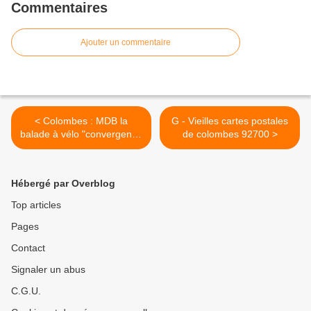
Commentaires
Ajouter un commentaire
< Colombes : MDB la
G - Vieilles cartes postales
balade à vélo "convergence
de colombes 92700 >
Francilienne" du dimanche
4 juin 2017
Hébergé par Overblog
Top articles
Pages
Contact
Signaler un abus
C.G.U.