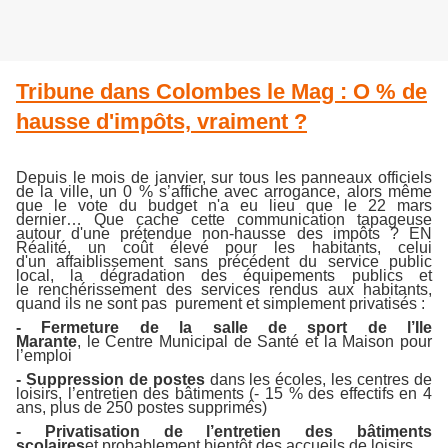
Tribune dans Colombes le Mag : O % de
hausse d'impôts, vraiment ?
Depuis le mois de janvier, sur tous les panneaux officiels
de la ville, un 0 % s’affiche avec arrogance, alors même
que le vote du budget n'a eu lieu que le 22 mars
dernier… Que cache cette communication tapageuse
autour d'une prétendue non-haus
se des impôts ? EN
Réalité, un coût élevé pour les habitants, celui
d'un affaiblissement sans précédent du service public
local, la dégradation des équipements publics et
le renchérissement des services rendus aux habitants,
quand ils ne sont pas purement et simplement privatisés :
- Fermeture de la salle de sport de l’Ile
Marante
, le Centre Municipal de Santé et la Maison pour
l’emploi
- Suppression de postes
dans les écoles, les centres de
loisirs, l’entretien des bâtiments (- 15 % des effectifs en 4
ans, plus de 250 postes supprimés)
- Privatisation de l’entretien des bâtiments
scolaires
et probablement bientôt des accueils de loisirs