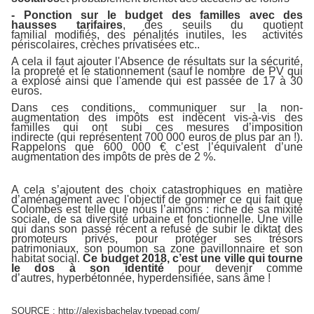
- Ponction sur le budget des familles avec des
hausses tarifaires
, des seuils du quotient
familial modifiés, des pénalités inutiles, les activités
périscolaires, crèches privatisées etc..
A cela il faut ajouter l'Absence de résultats sur la sécurité,
la propreté et le stationnement (sauf le nombre de PV qui
a explosé ainsi que l'amende qui est passée de 17 à 30
euros.
Dans ces conditions, communiquer sur la non-
augmentation des impôts est indécent vis-à-vis des
familles qui ont subi ces mesures d’imposition
indirecte (qui représentent 700 000 euros de plus par an !).
Rappelons que 600 000 € c’est l’équivalent d’une
augmentation des impôts de près de 2 %.
A cela s’ajoutent des choix catastrophiques en matière
d’aménagement avec l'objectif de gommer ce qui fait que
Colombes est telle que nous l’aimons : riche de sa mixité
sociale, de sa diversité urbaine et fonctionnelle. Une ville
qui dans son passé récent a refusé de subir le diktat des
promoteurs privés, pour protéger ses trésors
patrimoniaux, son poumon sa zone pavillonnaire et son
habitat social.
Ce budget 2018, c’est une ville qui tourne
le dos à son identité
pour devenir comme
d’autres, hyperbétonnée, hyperdensifiée, sans âme !
SOURCE : http://alexisbachelay.typepad.com/