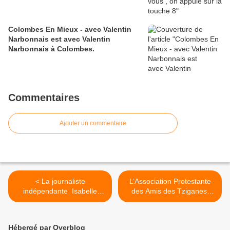
Colombes En Mieux - avec Valentin
Narbonnais est avec Valentin
Narbonnais à Colombes.
Commentaires
Ajouter un commentaire
< La journaliste
L’Association Protestante
indépendante Isabelle
des Amis des Tziganes
Jarjaille vient d’écrire un
recherche des bénévoles
livre très documenté dans
pour l’été et la rentrée 2018
lequel plusieurs pages sont
>
Hébergé par Overblog