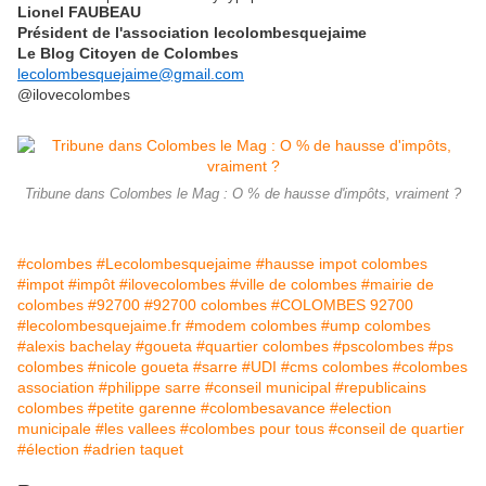
Lionel FAUBEAU
Président de l'association lecolombesquejaime
Le Blog Citoyen de Colombes
lecolombesquejaime@gmail.com
@ilovecolombes
Tribune dans Colombes le Mag : O % de hausse d'impôts, vraiment ?
#colombes
#Lecolombesquejaime
#hausse impot colombes
#impot
#impôt
#ilovecolombes
#ville de colombes
#mairie de
colombes
#92700
#92700 colombes
#COLOMBES 92700
#lecolombesquejaime.fr
#modem colombes
#ump colombes
#alexis bachelay
#goueta
#quartier colombes
#pscolombes
#ps
colombes
#nicole goueta
#sarre
#UDI
#cms colombes
#colombes
association
#philippe sarre
#conseil municipal
#republicains
colombes
#petite garenne
#colombesavance
#election
municipale
#les vallees
#colombes pour tous
#conseil de quartier
#élection
#adrien taquet