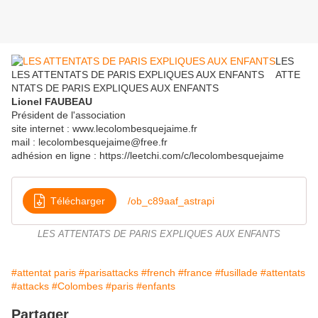
LES
LES ATTENTATS DE PARIS EXPLIQUES AUX ENFANTS
ATTE
NTATS DE PARIS EXPLIQUES AUX ENFANTS
Lionel FAUBEAU
Président de l'association
site internet : www.lecolombesquejaime.fr
mail : lecolombesquejaime@free.fr
adhésion en ligne : https://leetchi.com/c/lecolombesquejaime
Télécharger
/ob_c89aaf_astrapi
LES ATTENTATS DE PARIS EXPLIQUES AUX ENFANTS
#attentat paris
#parisattacks
#french
#france
#fusillade
#attentats
#attacks
#Colombes
#paris
#enfants
Partager