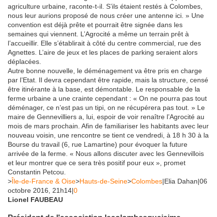
agriculture urbaine, raconte-t-il. S’ils étaient restés à Colombes,
nous leur aurions proposé de nous créer une antenne ici. » Une
convention est déjà prête et pourrait être signée dans les
semaines qui viennent. L’Agrocité a même un terrain prêt à
l’accueillir. Elle s’établirait à côté du centre commercial, rue des
Agnettes. L’aire de jeux et les places de parking seraient alors
déplacées.
Autre bonne nouvelle, le déménagement va être pris en charge
par l’Etat. Il devra cependant être rapide, mais la structure, censé
être itinérante à la base, est démontable. Le responsable de la
ferme urbaine a une crainte cependant : « On ne pourra pas tout
déménager, ce n’est pas un tipi, on ne récupérera pas tout. » Le
maire de Gennevilliers a, lui, espoir de voir renaître l’Agrocité au
mois de mars prochain. Afin de familiariser les habitants avec leur
nouveau voisin, une rencontre se tient ce vendredi, à 18 h 30 à la
Bourse du travail (6, rue Lamartine) pour évoquer la future
arrivée de la ferme. « Nous allons discuter avec les Gennevillois
et leur montrer que ce sera très positif pour eux », promet
Constantin Petcou.
>
Île-de-France & Oise
>
Hauts-de-Seine
>
Colombes
|Elia Dahan|06
octobre 2016, 21h14|
0
Lionel FAUBEAU