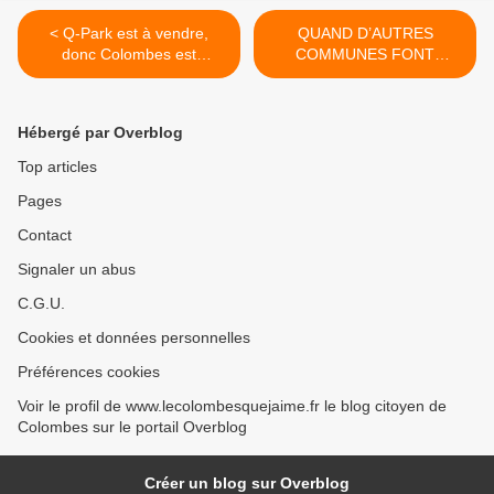
< Q-Park est à vendre,
QUAND D’AUTRES
donc Colombes est
COMMUNES FONT
également à vendre !
PREUVE DE COURAGE,
COLOMBES RENONCE
D’UNE MANIERE
Hébergé par Overblog
PITOYABLE >
Top articles
Pages
Contact
Signaler un abus
C.G.U.
Cookies et données personnelles
Préférences cookies
Voir le profil de www.lecolombesquejaime.fr le blog citoyen de
Colombes sur le portail Overblog
Créer un blog sur Overblog