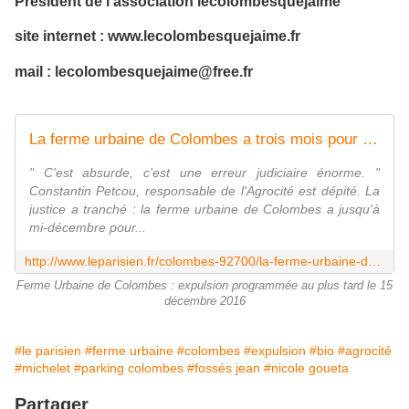
Président de l'association lecolombesquejaime
site internet : www.lecolombesquejaime.fr
mail : lecolombesquejaime@free.fr
La ferme urbaine de Colombes a trois mois pour plier bagage
" C'est absurde, c'est une erreur judiciaire énorme. "
Constantin Petcou, responsable de l'Agrocité est dépité. La
justice a tranché : la ferme urbaine de Colombes a jusqu'à
mi-décembre pour...
http://www.leparisien.fr/colombes-92700/la-ferme-urbaine-de-colombes-a-trois-mois-pour-plier-bagage-06-10-2016-6181375.php
Ferme Urbaine de Colombes : expulsion programmée au plus tard le 15
décembre 2016
#le parisien
#ferme urbaine
#colombes
#expulsion
#bio
#agrocité
#michelet
#parking colombes
#fossés jean
#nicole goueta
Partager