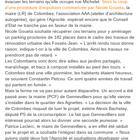
évacuer les terrains qu’elle occupe rue Michelet.
Sous le coup
d’une procédure d’expulsion commencée par Nicole Goueta
, la
maire (LR) de Colombes, l’association AAA (atelier d’architecture
autogérée), qui gère l’Agrocité, espérait encore que le Conseil
d’Etat ne tranche pas en faveur de la mairie.
Nicole Goueta souhaite récupérer ces terrains pour y aménager
un parking provisoire de 182 places dans le cadre des travaux de
rénovation urbaine des Fossés-Jean. « L’arrêt rendu nous donne
raison, indique-t-on à la ville de Colombes. Ainsi les travaux ne
prendront pas de retard. »
Les Colombiens vont donc dire adieu aux jardins partagés,
maraîchage, et bacs à compost installés au pied des tours. «
Colombes était une ville pionnière, les habitants étaient heureux,
se souvient Constantin Petcou. Ce sont quatre années de travail
qui partent en fumée. »
Mais la ferme ne va pas pour autant disparaître. Un accord a été
passé avec la mairie (PCF) de Gennevilliers pour qu’elle vienne
s’installer dans le quartier des Agnettes. « La décision de la ville
de Colombes risquait de tuer le projet, estime Alexis Bachelay,
député PS de la circonscription. Le fait que Gennevilliers soit
intéressé pourrait alors lui donner une seconde jeunesse. »
Patrice Leclerc, le maire de Gennevilliers, a en effet été séduit
par le projet et, a souhaité l’intégrer dans sa commune. « Nous
avions visité deux fois l’Agrocité et souhaitions développer une