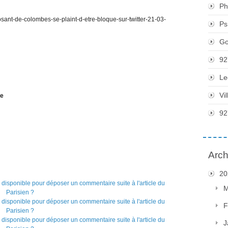
Ph
osant-de-colombes-se-plaint-d-etre-bloque-sur-twitter-21-03-
Ps
Go
92
Le
Vi
me
92
Arch
20
M
F
J