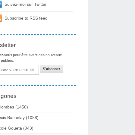
Suivez-moi sur Twitter
Subscribe to RSS feed
letter
z-vous pour être averti des nouveaux
s publiés.
gories
lombes
(1450)
exis Bachelay
(1088)
cole Goueta
(943)