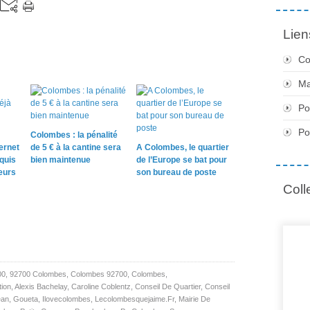
Lien
Co
Ma
Po
Po
Colombes : la pénalité
ernet
de 5 € à la cantine sera
A Colombes, le quartier
quis
bien maintenue
de l’Europe se bat pour
teurs
son bureau de poste
Coll
00
,
92700 Colombes
,
Colombes 92700
,
Colombes
,
tion
,
Alexis Bachelay
,
Caroline Coblentz
,
Conseil De Quartier
,
Conseil
ean
,
Goueta
,
Ilovecolombes
,
Lecolombesquejaime.fr
,
Mairie De