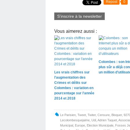
Repost
0
S'inscrire à la newsletter
Vous aimerez aussi :
Colombes : son Int
plus sûr a déjà con
Les vrais chiffres sur
un million d’utilisa
l'augmentation des
Crimes et délits sur
Colombes : variation en
pourcentage sur l'année
2014 et 2018
Le Parisien
,
Tweet
,
Twiter
,
Censure
,
Bloquer
,
927
Lecolombesquejaime
,
Udi
,
Adrien Taquet
,
Associa
Municipal
,
Europe
,
Election Municipale
,
Fosses J