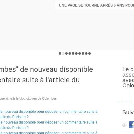
lombes" de nouveau disponible
Le c
asso
aire suite à l'article du
avec
Col
uejaime.fr le blog citoyen de Colombes
Suiv