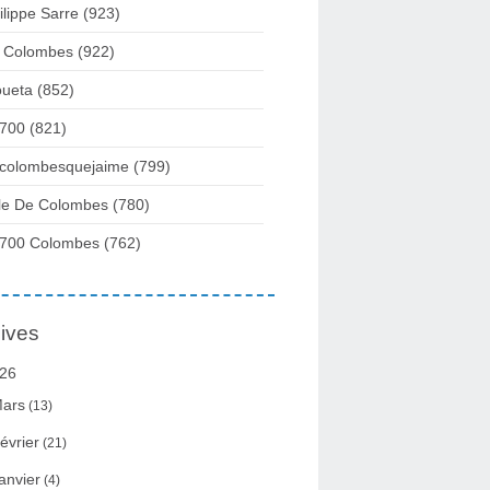
ilippe Sarre
(923)
 Colombes
(922)
ueta
(852)
700
(821)
colombesquejaime
(799)
lle De Colombes
(780)
700 Colombes
(762)
ives
26
ars
(13)
évrier
(21)
anvier
(4)