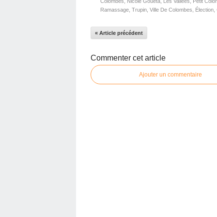
Colombes
,
Nicole Goueta
,
Les Vallées
,
Petit Col
Ramassage
,
Trupin
,
Ville De Colombes
,
Élection
,
« Article précédent
Commenter cet article
Ajouter un commentaire