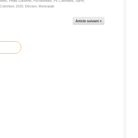
ombes
,
Petite Garenne
,
Pscolombes
,
Ps Colombes
,
Sarre
,
Colombes 2020
,
Election
,
Municipale
Article suivant »