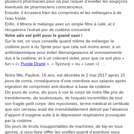
plusieurs pharmacies pour ne pas risquer d’éveiller les soupçons
éventuels de pharmaciens consciencieux.
Ensuite, il écrasera bien les comprimés et les mélangera à de
l’eau froide.
Enfin, il filtrera le mélange avec un simple filtre à café, et il
récupérera l’extrait pur de codéine concentré.
Votre ado est prêt pour le grand saut !
Sur le net, on vous conseille quand même de mélanger la
codéine pure à du Sprite pour que cela soit moins amer, à un
antihistaminique pour éviter démangeaisons et vomissements
dus à la codéine, et à un colorant violet, pour que ce soit plus «
fun » («
Purple Drank
», « Syzzurp » ou « Lean ») ….
Notre fille, Pauline, 16 ans, est décédée le 2 mai 2017 après 10
jours de coma, conséquence d’une overdose aux opiacés après
ingestion de comprimés anti-douleur à base de codéine.
Dix jours de coma, dix jours à voir le corps de notre fille pris de
tremblements, de soubresauts, de hoquets incontrôlés de tout
son fragile petit corps- des myoclonies, terme médical et certitude
que son cerveau avait été irrémédiablement détruit par l'absence
d'apport d'oxygène suite à la dépression respiratoire provoquée
par la codéine...
Dix jours de bruits insupportables de machines, de bip en tous
genres, à vous faire siffler les oreilles quand d'aventure vous