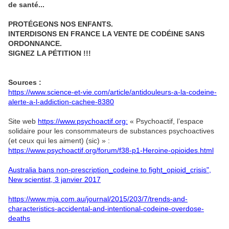
de santé...
PROTÉGEONS NOS ENFANTS.
INTERDISONS EN FRANCE LA VENTE DE CODÉINE SANS
ORDONNANCE.
SIGNEZ LA PÉTITION !!!
Sources :
https://www.science-et-vie.com/article/antidouleurs-a-la-codeine-
alerte-a-l-addiction-cachee-8380
Site web
https://www.psychoactif.org:
« Psychoactif, l’espace
solidaire pour les consommateurs de substances psychoactives
(et ceux qui les aiment) (sic) » :
https://www.psychoactif.org/forum/f38-p1-Heroine-opioides.html
Australia bans non-prescription_codeine to fight_opioid_crisis",
New scientist, 3 janvier 2017
https://www.mja.com.au/journal/2015/203/7/trends-and-
characteristics-accidental-and-intentional-codeine-overdose-
deaths