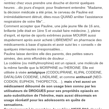
rentriez chez vous prendre une douche et dormir quelques
heures ...dix jours d'espoir, pour finalement entendre: "Madame,
la décision médicale a été prise, le cerveau de Pauline est
irrémédiablement détruit, dites-nous QUAND arrêter l'assistance
respiratoire de votre fille"...
Comment accepter que Pauline, une jolie jeune fille de 16 ans,
brillante (elle était en 1ère S et voulait faire médecine..), pleine
d’esprit, et éprise de sports extrêmes puisse MOURIR aussi
stupidement après avoir acheté LIBREMENT en pharmacie des
médicaments à base d’opiacés et avoir suivi les « conseils » de
quelques internautes irresponsables…
Pauline laisse derrière elle des parents, des petites sœurs
aimées, des amis effondrés de douleur ...
La codéine (ou méthylmorphine) est un opiacé, une molécule de
la même famille que la MORPHINE ou l’HEROINE. Elle est
utilisée à visée
antalgique
(CODOLIPRANE, KLIPAL CODEINE,
DAFALGAN CODEINE, LINDILANE, et comme
antitussif
(NEO-
CODION, EUPHON, THIOPECTOL…),
mais c'est aussi un
médicament détourné de son usage bien connu par les
utilisateurs de DROGUES pour ses propriétés opiacés en
auto-substitution de l’héroïne, mais aussi désormais en
usage récréatif pour les adolescents en quête de
sensations.