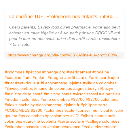
La codéine TUE! Protégeons nos enfants, interdisons la vente SANS ORDONNANCE de médicaments contenant de la codéine!
Chers parents, Savez-vous qu'en pharmacie, votre ado peut
acheter en toute légalité et à un petit prix une DROGUE qui
peut le tuer en une seule prise d'un arrêt cardio-respiratoire
? Et si votr...
https://www.change.org/p/la-cod%C3%A9ine-tue-prot%C3%A9geons-nos-enfants-interdisons-la-vente-sans-ordonnance-de-m%C3%A9dicaments-contenant-de-la-cod%C3%A9ine
#colombes
#pétition
#change.org
#médicament
#codéine
#codeine
#ado
#enfant
#drogue
#arrêt cardio
#arrêt cardiaque
#tuer
#anti-douleur
#Lecolombesquejaime
#ville de colombes
#ilovecolombes
#mairie de colombes
#agnes buzyn
#buzyn
#ministre de la santé
#ministre santé
#victor_tassel
#le parisien
#modem colombes
#ump colombes
#92700
#92700 colombes
#alexis bachelay
#lecolombesquejaime.fr
#philippe sarre
#COLOMBES 92700
#colombes école
#conseil municipal
#nicole
goueta
#ps colombes
#pscolombes
#UDI
#albert camus bois
colombes
#caroline coblentz
#carte scolaire
#collège colombes
#colombes association
#colombesavance
#ecole elementaire