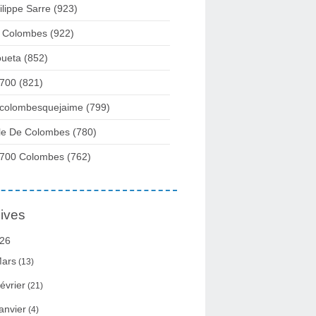
ilippe Sarre
(923)
 Colombes
(922)
ueta
(852)
700
(821)
colombesquejaime
(799)
lle De Colombes
(780)
700 Colombes
(762)
ives
26
ars
(13)
évrier
(21)
anvier
(4)