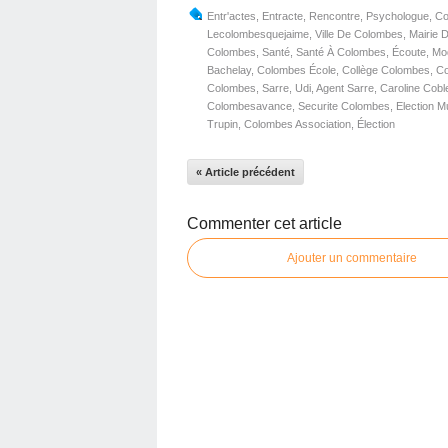
Entr'actes
,
Entracte
,
Rencontre
,
Psychologue
,
Co
Lecolombesquejaime
,
Ville De Colombes
,
Mairie 
Colombes
,
Santé
,
Santé À Colombes
,
Écoute
,
Mo
Bachelay
,
Colombes École
,
Collège Colombes
,
Co
Colombes
,
Sarre
,
Udi
,
Agent Sarre
,
Caroline Cobl
Colombesavance
,
Securite Colombes
,
Election M
Trupin
,
Colombes Association
,
Élection
« Article précédent
Commenter cet article
Ajouter un commentaire