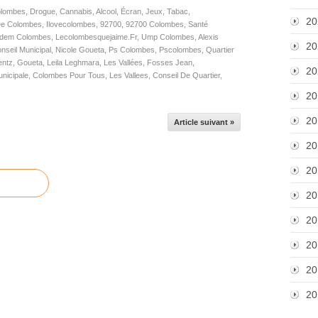
lombes
,
Drogue
,
Cannabis
,
Alcool
,
Écran
,
Jeux
,
Tabac
,
20
De Colombes
,
Ilovecolombes
,
92700
,
92700 Colombes
,
Santé
dem Colombes
,
Lecolombesquejaime.fr
,
Ump Colombes
,
Alexis
20
nseil Municipal
,
Nicole Goueta
,
Ps Colombes
,
Pscolombes
,
Quartier
entz
,
Goueta
,
Leila Leghmara
,
Les Vallées
,
Fosses Jean
,
20
unicipale
,
Colombes Pour Tous
,
Les Vallees
,
Conseil De Quartier
,
20
20
Article suivant »
20
20
20
20
20
20
20