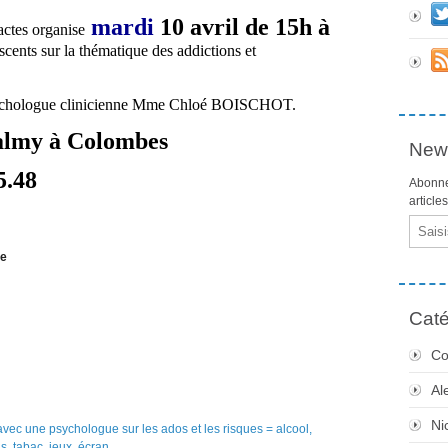
mardi
10 avril de 15h à
actes organise
scents sur la thématique des addictions et
psychologue clinicienne Mme Chloé BOISCHOT.
Valmy à Colombes
News
5.48
Abonne
article
Email
me
Caté
Co
Al
Ni