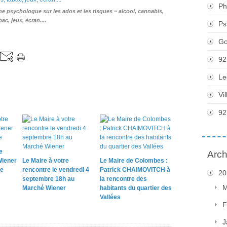
Ph
 psychologue sur les ados et les risques = alcool, cannabis,
bac, jeux, écran....
Ps
Go
92
Le
Vi
92
e
Arch
Wiener
Le Maire à votre
Le Maire de Colombes :
ne
rencontre le vendredi 4
Patrick CHAIMOVITCH à
20
septembre 18h au
la rencontre des
M
Marché Wiener
habitants du quartier des
Vallées
F
J