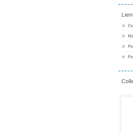
Lien
Co
Ma
Po
Po
Coll