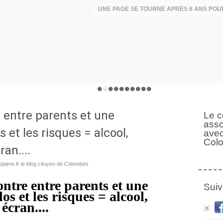
 entre parents et une
Le c
asso
 et les risques = alcool,
avec
Col
ran....
jaime.fr le blog citoyen de Colombes
re entre parents et une
Suiv
os et les risques = alcool,
 écran....