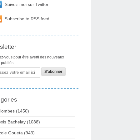
Suivez-moi sur Twitter
Subscribe to RSS feed
letter
z-vous pour être averti des nouveaux
s publiés.
gories
lombes
(1450)
exis Bachelay
(1088)
cole Goueta
(943)