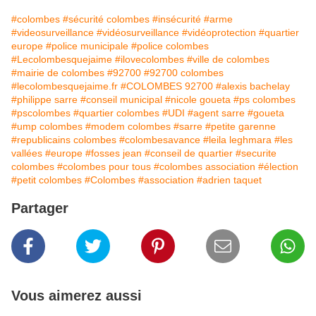
#colombes
#sécurité colombes
#insécurité
#arme
#videosurveillance
#vidéosurveillance
#vidéoprotection
#quartier
europe
#police municipale
#police colombes
#Lecolombesquejaime
#ilovecolombes
#ville de colombes
#mairie de colombes
#92700
#92700 colombes
#lecolombesquejaime.fr
#COLOMBES 92700
#alexis bachelay
#philippe sarre
#conseil municipal
#nicole goueta
#ps colombes
#pscolombes
#quartier colombes
#UDI
#agent sarre
#goueta
#ump colombes
#modem colombes
#sarre
#petite garenne
#republicains colombes
#colombesavance
#leila leghmara
#les
vallées
#europe
#fosses jean
#conseil de quartier
#securite
colombes
#colombes pour tous
#colombes association
#élection
#petit colombes
#Colombes
#association
#adrien taquet
Partager
Vous aimerez aussi