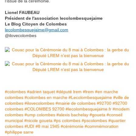
l'issue de la cérémonie.
Lionel FAUBEAU
Président de l'association lecolombesquejaime
Le Blog Citoyen de Colombes
lecolombesquejaime@gmail.com
@ilovecolombes
#colombes
#adrien taquet
#député lrem
#lrem
#en marche
colombes
#colombes en marche
#Lecolombesquejaime
#ville de
colombes
#ilovecolombes
#mairie de colombes
#92700
#92700
colombes
#COLOMBES 92700
#lecolombesquejaime.fr
#modem
colombes
#ump colombes
#alexis bachelay
#goueta
#conseil
municipal
#nicole goueta
#ps colombes
#pscolombes
#quartier
colombes
#UDI
#8 mai 1945
#cérémonie
#commémoration
#philippe sarre