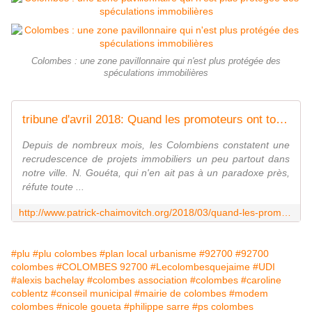
Colombes : une zone pavillonnaire qui n'est plus protégée des
spéculations immobilières
tribune d'avril 2018: Quand les promoteurs ont tous les droits à Colombes - le blog de Patrick CHAIMOVITCH conseiller municipal de Colombes
Depuis de nombreux mois, les Colombiens constatent une
recrudescence de projets immobiliers un peu partout dans
notre ville. N. Gouéta, qui n'en ait pas à un paradoxe près,
réfute toute ...
http://www.patrick-chaimovitch.org/2018/03/quand-les-promoteurs-ont-tous-les-droits-a-colombes.html
#plu
#plu colombes
#plan local urbanisme
#92700
#92700
colombes
#COLOMBES 92700
#Lecolombesquejaime
#UDI
#alexis bachelay
#colombes association
#colombes
#caroline
coblentz
#conseil municipal
#mairie de colombes
#modem
colombes
#nicole goueta
#philippe sarre
#ps colombes