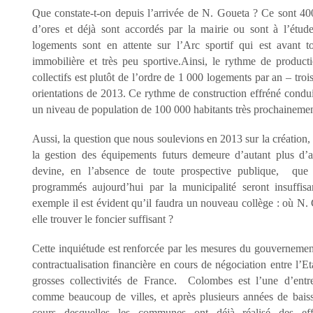
Que constate-t-on depuis l’arrivée de N. Goueta ? Ce sont 4
d’ores et déjà sont accordés par la mairie ou sont à l’étud
logements sont en attente sur l’Arc sportif qui est avant t
immobilière et très peu sportive.
Ainsi, le rythme de product
collectifs est plutôt de l’ordre de 1 000 logements par an – trois
orientations de 2013
. Ce rythme de construction effréné cond
un niveau de population de
100 000 habitants très prochainemen
Aussi, la question que nous soulevions en 2013 sur la création,
la gestion des équipements futurs demeure d’autant plus d’a
devine, en l’absence de toute prospective publique, que
programmés aujourd’hui par la municipalité seront insuffisa
exemple il est évident qu’il faudra un nouveau collège : où N.
elle trouver le foncier suffisant ?
Cette inquiétude est renforcée par les mesures du gouverneme
contractualisation
financière en cours de négociation entre l’Et
grosses collectivités de France. Colombes est l’une d’entre
comme beaucoup de villes, et après plusieurs années de bais
cours desquelles
les communes ont déjà réalisé des eff