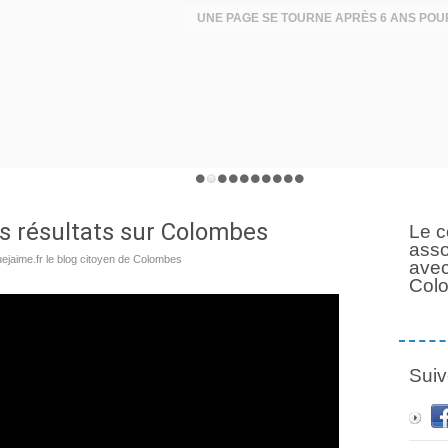
es résultats sur Colombes
Le c
asso
jaime.fr le blog citoyen de Colombes
avec
Col
Suiv