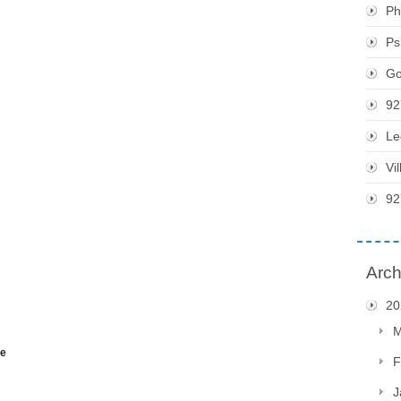
Ph
Ps
Go
92
Le
Vi
92
Arch
20
M
me
F
J