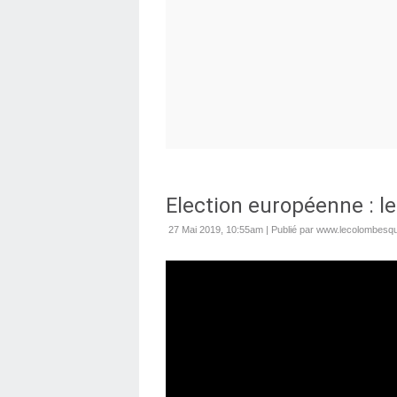
Election européenne : l
27 Mai 2019, 10:55am
|
Publié par www.lecolombesque