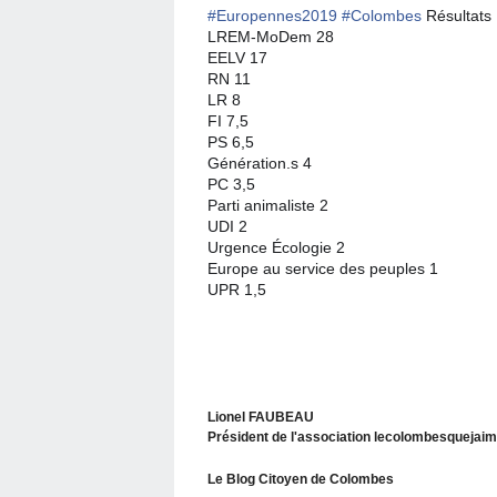
#
Europennes2019
#
Colombes
Résultats
LREM-MoDem 28
EELV 17
RN 11
LR 8
FI 7,5
PS 6,5
Génération.s 4
PC 3,5
Parti animaliste 2
UDI 2
Urgence Écologie 2
Europe au service des peuples 1
UPR 1,5
Lionel FAUBEAU
Président de l'association lecolombesquejai
Le Blog Citoyen de Colombes