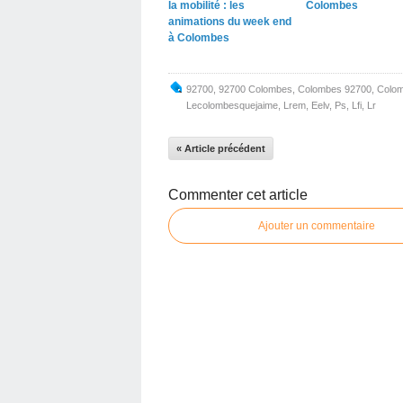
la mobilité : les
Colombes
animations du week end
à Colombes
92700
,
92700 Colombes
,
Colombes 92700
,
Colo
Lecolombesquejaime
,
Lrem
,
Eelv
,
Ps
,
Lfi
,
Lr
« Article précédent
Commenter cet article
Ajouter un commentaire