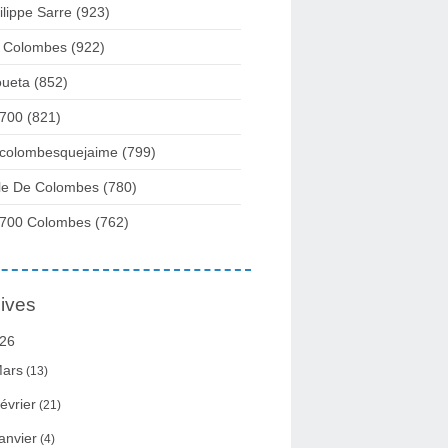
ilippe Sarre
(923)
 Colombes
(922)
ueta
(852)
700
(821)
colombesquejaime
(799)
lle De Colombes
(780)
700 Colombes
(762)
ives
26
ars
(13)
évrier
(21)
anvier
(4)