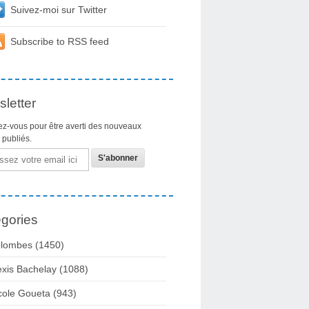
Suivez-moi sur Twitter
Subscribe to RSS feed
letter
z-vous pour être averti des nouveaux
s publiés.
gories
lombes
(1450)
exis Bachelay
(1088)
cole Goueta
(943)