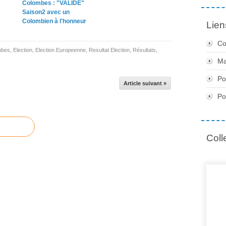
Colombes : "VALIDE"
Saison2 avec un
Colombien à l'honneur
Lien
Co
mbes
,
Election
,
Election Europeenne
,
Resultat Election
,
Résultats
,
Ma
Po
Article suivant »
Po
Coll