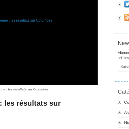
News
Abonne
article
Email
nne : les résultats sur Colombes
Caté
 les résultats sur
Co
Al
Ni