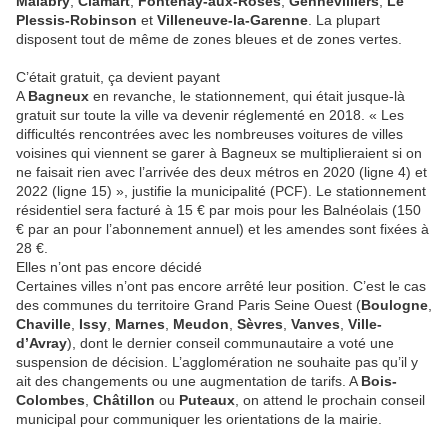
Malabry
,
Clamart
,
Fontenay-aux-Roses
,
Gennevilliers
,
Le
Plessis-Robinson
et
Villeneuve-la-Garenne
. La plupart
disposent tout de même de zones bleues et de zones vertes.
C’était gratuit, ça devient payant
A
Bagneux
en revanche, le stationnement, qui était jusque-là
gratuit sur toute la ville va devenir réglementé en 2018. « Les
difficultés rencontrées avec les nombreuses voitures de villes
voisines qui viennent se garer à Bagneux se multiplieraient si on
ne faisait rien avec l’arrivée des deux métros en 2020 (ligne 4) et
2022 (ligne 15) », justifie la municipalité (PCF). Le stationnement
résidentiel sera facturé à 15 € par mois pour les Balnéolais (150
€ par an pour l’abonnement annuel) et les amendes sont fixées à
28 €.
Elles n’ont pas encore décidé
Certaines villes n’ont pas encore arrêté leur position. C’est le cas
des communes du territoire Grand Paris Seine Ouest (
Boulogne
,
Chaville
,
Issy
,
Marnes
,
Meudon
,
Sèvres
,
Vanves
,
Ville-
d’Avray
), dont le dernier conseil communautaire a voté une
suspension de décision. L’agglomération ne souhaite pas qu’il y
ait des changements ou une augmentation de tarifs. A
Bois-
Colombes
,
Châtillon
ou
Puteaux
, on attend le prochain conseil
municipal pour communiquer les orientations de la mairie.