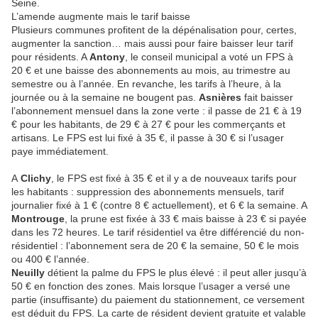
Seine.
L’amende augmente mais le tarif baisse
Plusieurs communes profitent de la dépénalisation pour, certes,
augmenter la sanction… mais aussi pour faire baisser leur tarif
pour résidents. A
Antony
, le conseil municipal a voté un FPS à
20 € et une baisse des abonnements au mois, au trimestre au
semestre ou à l’année. En revanche, les tarifs à l’heure, à la
journée ou à la semaine ne bougent pas.
Asnières
fait baisser
l’abonnement mensuel dans la zone verte : il passe de 21 € à 19
€ pour les habitants, de 29 € à 27 € pour les commerçants et
artisans. Le FPS est lui fixé à 35 €, il passe à 30 € si l’usager
paye immédiatement.
A
Clichy
, le FPS est fixé à 35 € et il y a de nouveaux tarifs pour
les habitants : suppression des abonnements mensuels, tarif
journalier fixé à 1 € (contre 8 € actuellement), et 6 € la semaine. A
Montrouge
, la prune est fixée à 33 € mais baisse à 23 € si payée
dans les 72 heures. Le tarif résidentiel va être différencié du non-
résidentiel : l’abonnement sera de 20 € la semaine, 50 € le mois
ou 400 € l’année.
Neuilly
détient la palme du FPS le plus élevé : il peut aller jusqu’à
50 € en fonction des zones. Mais lorsque l’usager a versé une
partie (insuffisante) du paiement du stationnement, ce versement
est déduit du FPS. La carte de résident devient gratuite et valable