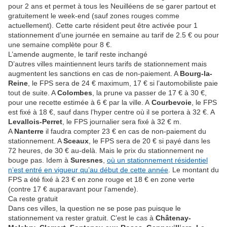
pour 2 ans et permet à tous les Neuilléens de se garer partout et
gratuitement le week-end (sauf zones rouges comme
actuellement). Cette carte résident peut être activée pour 1
stationnement d’une journée en semaine au tarif de 2.5 € ou pour
une semaine complète pour 8 €.
L’amende augmente, le tarif reste inchangé
D’autres villes maintiennent leurs tarifs de stationnement mais
augmentent les sanctions en cas de non-paiement. A
Bourg-la-
Reine
, le FPS sera de 24 € maximum, 17 € si l’automobiliste paie
tout de suite. A
Colombes
, la prune va passer de 17 € à 30 €,
pour une recette estimée à 6 € par la ville. A
Courbevoie
, le FPS
est fixé à 18 €, sauf dans l’hyper centre où il se portera à 32 €. A
Levallois-Perret
, le FPS journalier sera fixé à 32 € m.
A
Nanterre
il faudra compter 23 € en cas de non-paiement du
stationnement. A
Sceaux
, le FPS sera de 20 € si payé dans les
72 heures, de 30 € au-delà. Mais le prix du stationnement ne
bouge pas. Idem à
Suresnes
,
où un stationnement résidentiel
n’est entré en vigueur qu’au début de cette année
. Le montant du
FPS a été fixé à 23 € en zone rouge et 18 € en zone verte
(contre 17 € auparavant pour l’amende).
Ca reste gratuit
Dans ces villes, la question ne se pose pas puisque le
stationnement va rester gratuit. C’est le cas à
Châtenay-