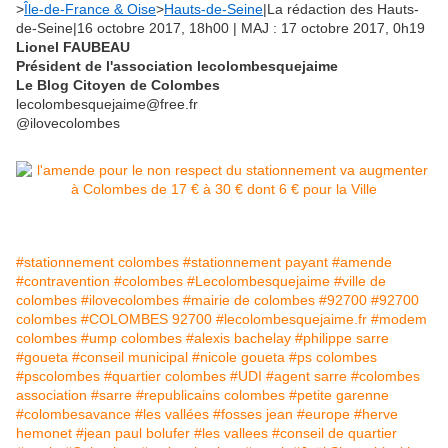
>
Île-de-France & Oise
>
Hauts-de-Seine
|La rédaction des Hauts-
de-Seine|16 octobre 2017, 18h00 | MAJ : 17 octobre 2017, 0h19
Lionel FAUBEAU
Président de l'association lecolombesquejaime
Le Blog Citoyen de Colombes
lecolombesquejaime@free.fr
@ilovecolombes
#stationnement colombes
#stationnement payant
#amende
#contravention
#colombes
#Lecolombesquejaime
#ville de
colombes
#ilovecolombes
#mairie de colombes
#92700
#92700
colombes
#COLOMBES 92700
#lecolombesquejaime.fr
#modem
colombes
#ump colombes
#alexis bachelay
#philippe sarre
#goueta
#conseil municipal
#nicole goueta
#ps colombes
#pscolombes
#quartier colombes
#UDI
#agent sarre
#colombes
association
#sarre
#republicains colombes
#petite garenne
#colombesavance
#les vallées
#fosses jean
#europe
#herve
hemonet
#jean paul bolufer
#les vallees
#conseil de quartier