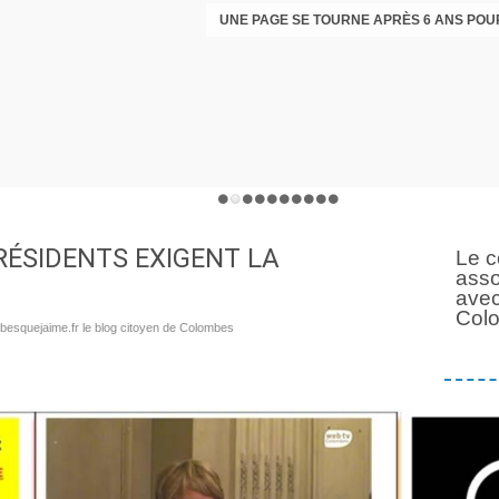
 RÉSIDENTS EXIGENT LA
Le c
asso
avec
Col
besquejaime.fr le blog citoyen de Colombes
Suiv