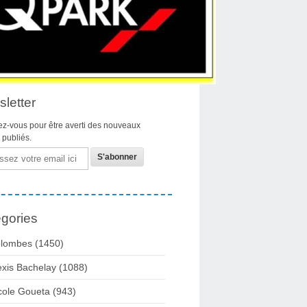
Suivez-moi sur Twitter
Subscribe to RSS feed
letter
z-vous pour être averti des nouveaux
s publiés.
gories
lombes
(1450)
exis Bachelay
(1088)
cole Goueta
(943)