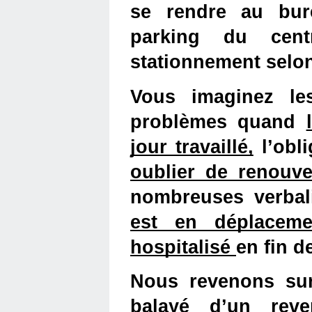
se rendre au bur
parking du centr
stationnement selon
Vous imaginez le
problèmes quand 
jour travaillé,
 l’obl
oublier de renouve
est en déplaceme
hospitalisé 
en fin d
Nous revenons sur
balayé d’un rev