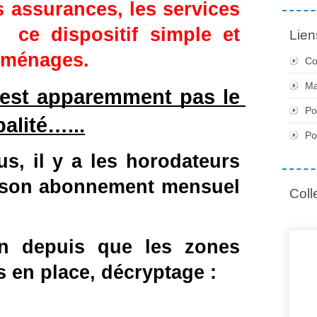
s assurances, les services 
 ce dispositif simple et 
Lien
s ménages.
Co
Ma
est apparemment pas le 
Po
alité…...
Po
s, il y a les horodateurs 
r son abonnement mensuel 
Coll
n depuis que les zones 
s en place, décryptage :