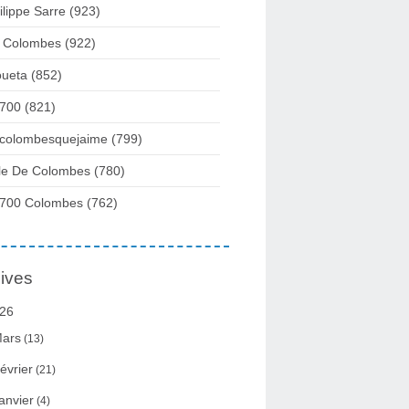
ilippe Sarre
(923)
 Colombes
(922)
ueta
(852)
700
(821)
colombesquejaime
(799)
lle De Colombes
(780)
700 Colombes
(762)
ives
26
ars
(13)
évrier
(21)
anvier
(4)