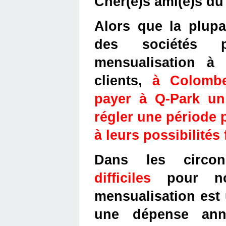
Chèr(e)s ami(e)s du 
Alors que la plupar
des sociétés p
mensualisation à 
clients, 
à Colombe
payer à Q-Park un
régler une période 
à leurs possibilité
Dans les circon
difficiles 
pour no
mensualisation est u
une dépense ann