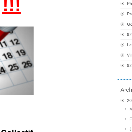
!!!
Ph
Ps
Go
92
Le
Vi
92
Arch
20
M
F
J