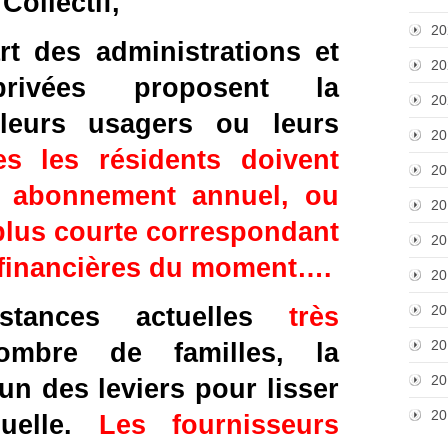
Collectif,
20
t des administrations et 
20
rivées proposent la 
20
leurs usagers ou leurs 
20
s les résidents doivent 
20
 abonnement annuel, ou 
20
plus courte correspondant 
20
s financières du moment….
20
20
stances actuelles 
très 
20
mbre de familles, la 
20
n des leviers pour lisser 
20
uelle. 
Les fournisseurs 