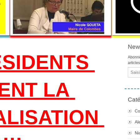
News
SIDENTS 
Abonne
article
Email
ENT LA 
Caté
LISATION 
Co
Al
Ni