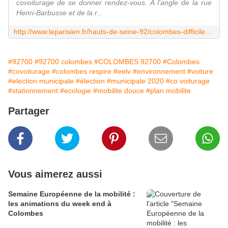
covoiturage de se donner rendez-vous. A l'angle de la rue
Henri-Barbusse et de la r...
http://www.leparisien.fr/hauts-de-seine-92/colombes-difficile-de-s-arreter-a-l-arret-covoiturage-08-07-2019-8112117.php
#92700
#92700 colombes
#COLOMBES 92700
#Colombes
#covoiturage
#colombes respire
#eelv
#environnement
#voiture
#election municipale
#élection
#municipale 2020
#co voiturage
#stationnement
#ecologie
#mobilite douce
#plan mobilite
Partager
Vous aimerez aussi
Semaine Européenne de la mobilité :
les animations du week end à
Colombes