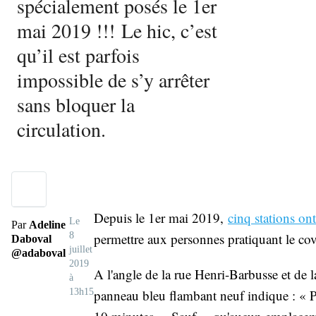
spécialement posés le 1er
mai 2019 !!! Le hic, c’est
qu’il est parfois
impossible de s’y arrêter
sans bloquer la
circulation.
Depuis le 1er mai 2019,
cinq stations on
Le
Par
Adeline
8
permettre aux personnes pratiquant le co
Daboval
juillet
@adaboval
2019
A l'angle de la rue Henri-Barbusse et de l
à
13h15
panneau bleu flambant neuf indique : « Po