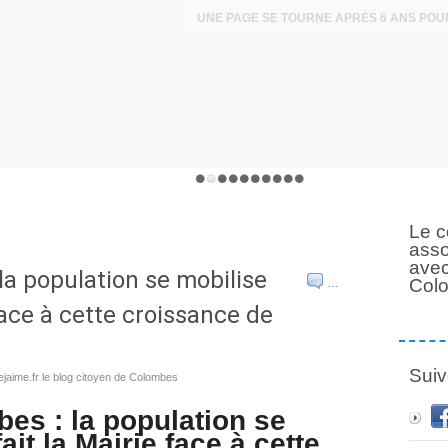
Le c
asso
avec
la population se mobilise
Col
…
face à cette croissance de
Suiv
jaime.fr le blog citoyen de Colombes
es : la population se
it la Mairie face à cette