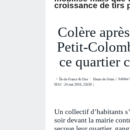
croissance de tirs 
Colère après
Petit-Colomb
ce quartier 
>
|
Adeline
>
Île-de-France & Oise
Hauts-de-Seine
MAJ : 24 mai 2018, 22h58
|
Un collectif d’habitants s
soir devant la mairie cont
secoue leur quartier, gang