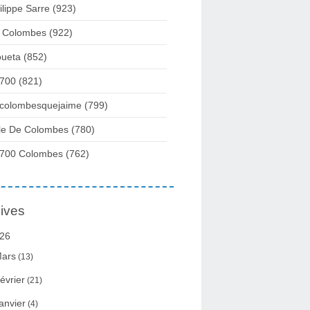
ilippe Sarre
(923)
 Colombes
(922)
ueta
(852)
700
(821)
colombesquejaime
(799)
lle De Colombes
(780)
700 Colombes
(762)
ives
26
ars
(13)
évrier
(21)
anvier
(4)