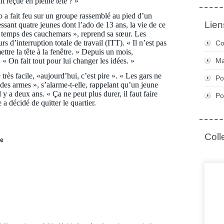
it reçue en pleine tête ? »
o a fait feu sur un groupe rassemblé au pied d’un
Lien
ssant quatre jeunes dont l’ado de 13 ans, la vie de ce
t le temps des cauchemars », reprend sa sœur. Les
urs d’interruption totale de travail (ITT). « Il n’est pas
Co
ttre la tête à la fenêtre. » Depuis un mois,
Ma
 « On fait tout pour lui changer les idées. »
 très facile, «aujourd’hui, c’est pire ». « Les gars ne
Po
t des armes », s’alarme-t-elle, rappelant qu’un jeune
 y a deux ans. « Ça ne peut plus durer, il faut faire
Po
 a décidé de quitter le quartier.
Coll
me