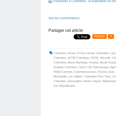
Voir les commentaires
Partager cet article
Repost
0
Colombes
,
Armes À Feux
,
Armes Colombes
,
Lec
Colombes
,
92700 Colombes
,
92700
,
Sécurité
,
Co
Colombes
,
Alexis Bachelay
,
Goueta
,
Nicole Goue
Quartier Colombes
,
Sarre
,
Udi
,
Ramassage
,
Agen
Petite Garenne
,
Colombesavance
,
Fosses Jean
,
Municipale
,
Les Vallees
,
Colombes Pour Tous
,
Con
Colombes
,
Association
,
Adrien Taquet
,
Stationne
Les Républicains