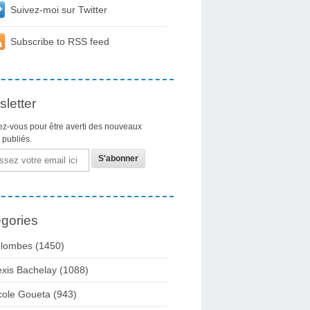
Suivez-moi sur Twitter
Subscribe to RSS feed
letter
z-vous pour être averti des nouveaux
s publiés.
gories
lombes
(1450)
exis Bachelay
(1088)
cole Goueta
(943)