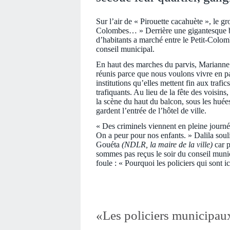
Sur l’air de « Pirouette cacahuète », le g
Colombes… » Derrière une gigantesque ban
d’habitants a marché entre le Petit-Colomb
conseil municipal.
En haut des marches du parvis, Mariann
réunis parce que nous voulons vivre en 
institutions qu’elles mettent fin aux traf
trafiquants. Au lieu de la fête des voisins,
la scène du haut du balcon, sous les huée
gardent l’entrée de l’hôtel de ville.
« Des criminels viennent en pleine journé
On a peur pour nos enfants. » Dalila so
Gouéta
(NDLR, la maire de la ville)
car 
sommes pas reçus le soir du conseil muni
foule : « Pourquoi les policiers qui sont 
«Les policiers municipau