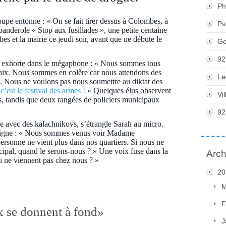
Ph
roupe entonne : « On se fait tirer dessus à Colombes, à
Ps
derole « Stop aux fusillades », une petite centaine
es et la mairie ce jeudi soir, avant que ne débute le
Go
92
e exhorte dans le mégaphone : « Nous sommes tous
paix. Nous sommes en colère car nous attendons des
Le
ics. Nous ne voulons pas nous soumettre au diktat des
c’est le festival des armes !
» Quelques élus observent
Vi
s, tandis que deux rangées de policiers municipaux
92
e avec des kalachnikovs, s’étrangle Sarah au micro.
uligne : « Nous sommes venus voir Madame
personne ne vient plus dans nos quartiers. Si nous ne
cipal, quand le serons-nous ? » Une voix fuse dans la
Arch
ici ne viennent pas chez nous ? »
20
M
F
x se donnent à fond»
J