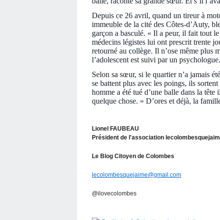
balle, raconte sa grande sœur. Et s’il l’ava
Depuis ce 26 avril, quand un tireur à mot
immeuble de la cité des Côtes-d’Auty, ble
garçon a basculé. « Il a peur, il fait tou
médecins légistes lui ont prescrit trente jo
retourné au collège. Il n’ose même plus me
l’adolescent est suivi par un psychologue.
Selon sa sœur, si le quartier n’a jamais été
se battent plus avec les poings, ils sorten
homme a été tué d’une balle dans la tête il
quelque chose. » D’ores et déjà, la famille
Lionel FAUBEAU
Président de l'association lecolombesquejai
Le Blog Citoyen de Colombes
lecolombesquejaime@gmail.com
@ilovecolombes