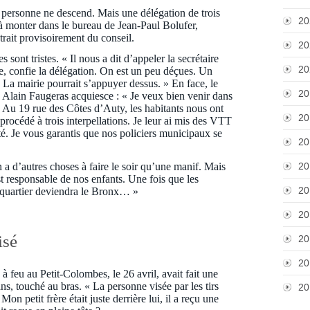
e, personne ne descend. Mais une délégation de trois
20
 à monter dans le bureau de Jean-Paul Bolufer,
xtrait provisoirement du conseil.
20
 sont tristes. « Il nous a dit d’appeler la secrétaire
20
, confie la délégation. On est un peu déçues. Un
e. La mairie pourrait s’appuyer dessus. » En face, le
20
té Alain Faugeras acquiesce : « Je veux bien venir dans
t. Au 19 rue des Côtes d’Auty, les habitants nous ont
20
 procédé à trois interpellations. Je leur ai mis des VTT
ité. Je vous garantis que nos policiers municipaux se
20
20
 a d’autres choses à faire le soir qu’une manif. Mais
st responsable de nos enfants. Une fois que les
20
 quartier deviendra le Bronx… »
20
isé
20
20
 feu au Petit-Colombes, le 26 avril, avait fait une
ans, touché au bras. « La personne visée par les tirs
20
Mon petit frère était juste derrière lui, il a reçu une