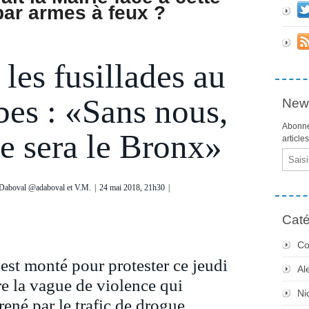
par armes à feux ?
 les fusillades au
es : «Sans nous,
News
Abonne
ce sera le Bronx»
article
Email
 Daboval @adaboval et V.M.
|
24 mai 2018, 21h30
|
Caté
Co
’est monté pour protester ce jeudi
Al
re la vague de violence qui
Ni
rené par le trafic de drogue.