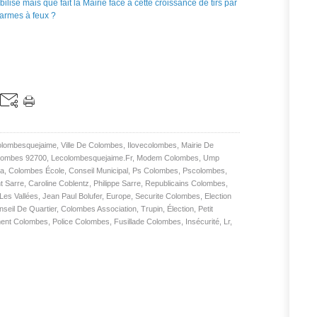
olombesquejaime
,
Ville De Colombes
,
Ilovecolombes
,
Mairie De
lombes 92700
,
Lecolombesquejaime.fr
,
Modem Colombes
,
Ump
ta
,
Colombes École
,
Conseil Municipal
,
Ps Colombes
,
Pscolombes
,
t Sarre
,
Caroline Coblentz
,
Philippe Sarre
,
Republicains Colombes
,
Les Vallées
,
Jean Paul Bolufer
,
Europe
,
Securite Colombes
,
Election
seil De Quartier
,
Colombes Association
,
Trupin
,
Élection
,
Petit
ment Colombes
,
Police Colombes
,
Fusillade Colombes
,
Insécurité
,
Lr
,