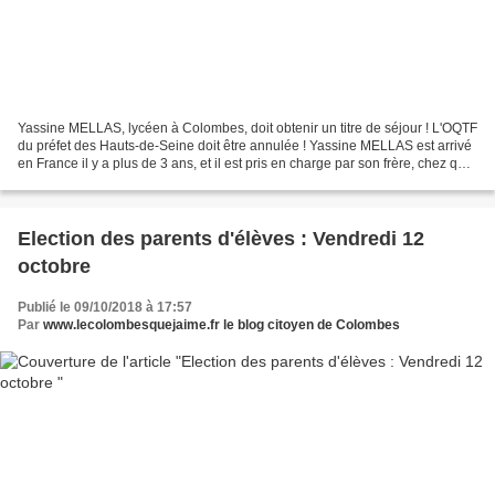
Yassine MELLAS, lycéen à Colombes, doit obtenir un titre de séjour ! L'OQTF
du préfet des Hauts-de-Seine doit être annulée ! Yassine MELLAS est arrivé
en France il y a plus de 3 ans, et il est pris en charge par son frère, chez qui
il réside. A sa majorité,...
Election des parents d'élèves : Vendredi 12
octobre
Publié le 09/10/2018 à 17:57
Par
www.lecolombesquejaime.fr le blog citoyen de Colombes