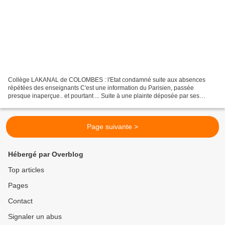
Collège LAKANAL de COLOMBES : l'Etat condamné suite aux absences
répétées des enseignants C'est une information du Parisien, passée
presque inaperçue.. et pourtant ... Suite à une plainte déposée par ses
parents, l'Etat a été condamné, vendredi 21 juillet,...
Page suivante >
Hébergé par Overblog
Top articles
Pages
Contact
Signaler un abus