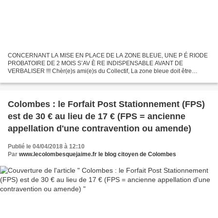
CONCERNANT LA MISE EN PLACE DE LA ZONE BLEUE, UNE P É RIODE
PROBATOIRE DE 2 MOIS S’AV È RE INDISPENSABLE AVANT DE
VERBALISER !!! Chèr(e)s ami(e)s du Collectif, La zone bleue doit être
opérationnelle le 1er mai prochain. A compter de cette date, tous les...
Colombes : le Forfait Post Stationnement (FPS)
est de 30 € au lieu de 17 € (FPS = ancienne
appellation d'une contravention ou amende)
Publié le 04/04/2018 à 12:10
Par
www.lecolombesquejaime.fr le blog citoyen de Colombes