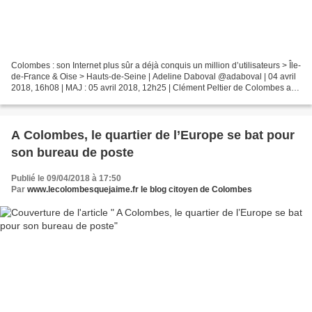
Colombes : son Internet plus sûr a déjà conquis un million d’utilisateurs > Île-
de-France & Oise > Hauts-de-Seine | Adeline Daboval @adaboval | 04 avril
2018, 16h08 | MAJ : 05 avril 2018, 12h25 | Clément Peltier de Colombes a
fondé il y a un an la société...
A Colombes, le quartier de l’Europe se bat pour
son bureau de poste
Publié le 09/04/2018 à 17:50
Par
www.lecolombesquejaime.fr le blog citoyen de Colombes