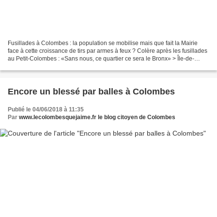
Fusillades à Colombes : la population se mobilise mais que fait la Mairie
face à cette croissance de tirs par armes à feux ? Colère après les fusillades
au Petit-Colombes : «Sans nous, ce quartier ce sera le Bronx» > Île-de-
France & Oise > Hauts-de-Seine...
Encore un blessé par balles à Colombes
Publié le 04/06/2018 à 11:35
Par
www.lecolombesquejaime.fr le blog citoyen de Colombes