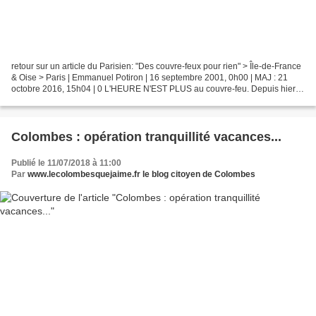
retour sur un article du Parisien: "Des couvre-feux pour rien" > Île-de-France
& Oise > Paris | Emmanuel Potiron | 16 septembre 2001, 0h00 | MAJ : 21
octobre 2016, 15h04 | 0 L'HEURE N'EST PLUS au couvre-feu. Depuis hier
soir minuit, à Colombes (Hauts-de-Seine),...
Colombes : opération tranquillité vacances...
Publié le 11/07/2018 à 11:00
Par
www.lecolombesquejaime.fr le blog citoyen de Colombes