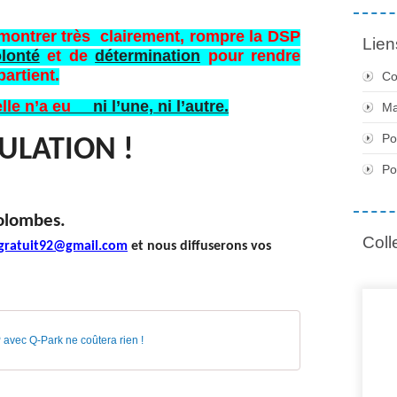
ontrer très clairement, rompre la DSP
Lien
lonté
et de
détermination
pour rendre
artient.
Co
uelle n’a eu
ni l’une, ni l’autre.
Ma
Po
ULATION !
Po
épendant de Colombes.
Coll
gratuit92@gmail.com
et nous diffuserons vos
.
avec Q-Park ne coûtera rien !