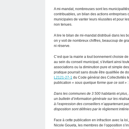
A mi-mandat, nombreuses sont les municipalités p
contribuables, un bilan des actions entreprises 
municipales de vanter leurs réussites et pour le
non tenues.
A lire le bilan de mi-mandat distribué dans les b
on y voit de nombreux chiffres, beaucoup de gra
ni réserve.
C’est que la mairie a tout bonnement choisie de
au sein du conseil municipal, s’évitant ainsi tou
associations ou la diminution pure et simple des 
pratique pourrait sans doute être qualifiée de dou
L2121-27-1
du Code général des Collectivités terr
publication
« sous quelque forme que ce soit »
:
Dans les communes de 3 500 habitants et plus, 
un bulletin d’information générale sur les réalis
à l’expression des conseillers n’appartenant pas
disposition sont définies par le règlement intérie
Face à cette publication en infraction avec la loi,
Nicole Goueta, les membres de l’opposition s’i