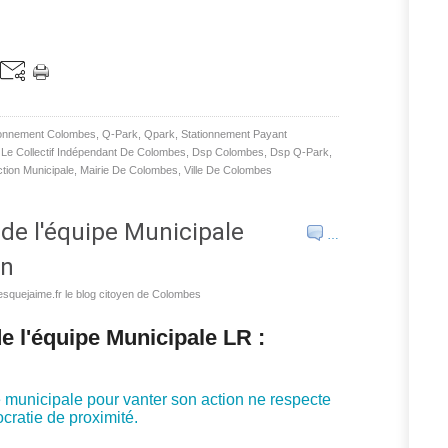
ionnement Colombes
,
Q-Park
,
Qpark
,
Stationnement Payant
,
Le Collectif Indépendant De Colombes
,
Dsp Colombes
,
Dsp Q-Park
,
ction Municipale
,
Mairie De Colombes
,
Ville De Colombes
de l'équipe Municipale
…
on
squejaime.fr le blog citoyen de Colombes
 l'équipe Municipale LR :
e municipale pour vanter son action ne respecte
cratie de proximité.