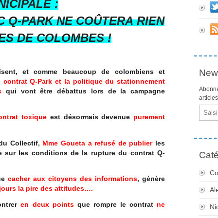
ICIPALE :
C Q-PARK NE
COÛTERA
RIEN
ES DE COLOMBES !
News
cisent, et comme beaucoup de colombiens et
e contrat Q-Park et la politique du stationnement
Abonne
ts
qui vont être débattus lors de la campagne
article
Email
ontrat toxique
est désormais devenue
purement
du Collectif,
Mme Goueta a refusé de publier
les
 sur les conditions de la rupture du contrat Q-
Caté
Co
que
cacher aux citoyens des informations
, génère
jours la pire des attitudes….
Al
ontrer
en deux points
que rompre le contrat
ne
Ni