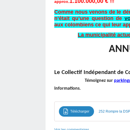
1.100.000,00 €
approx.
!!!
Comme nous venons de le dém
n’était qu’une question de
vo
aux colombiens ce qui leur app
La municipalité act
ANN
Le Collectif Ind
Témoignez sur
parking
informations
Télécharger
252 Rompre la DSP 
Voir les commentaires