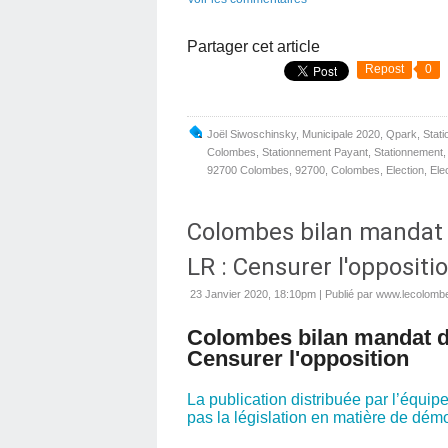
Partager cet article
Repost
0
Joël Siwoschinsky
,
Municipale 2020
,
Qpark
,
Stat
Colombes
,
Stationnement Payant
,
Stationnement
92700 Colombes
,
92700
,
Colombes
,
Election
,
Ele
Colombes bilan mandat 
LR : Censurer l'oppositi
23 Janvier 2020, 18:10pm
|
Publié par www.lecolombe
Colombes bilan mandat de
Censurer l'opposition
La publication distribuée par l’équip
pas la législation en matière de démo