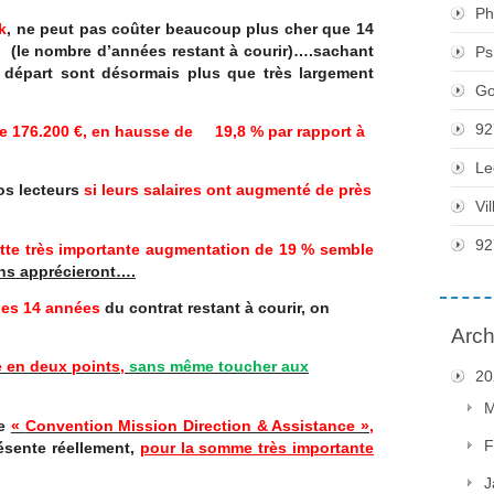
Ph
k
, ne peut pas coûter beaucoup plus cher que 14
 (le nombre d’années restant à courir)….sachant
Ps
 départ sont désormais plus que très largement
Go
92
de 176.200 €, en hausse de 19,8 % par rapport à
Le
os lecteurs
si leurs salaires ont augmenté de près
Vi
92
tte très importante augmentation de 19 % semble
ns apprécieront….
r les 14 années
du contrat restant à courir, on
Arch
 en deux points,
sans même toucher aux
20
M
ne
«
Convention Mission Direction & Assistance »,
F
ésente réellement,
pour la somme très importante
J