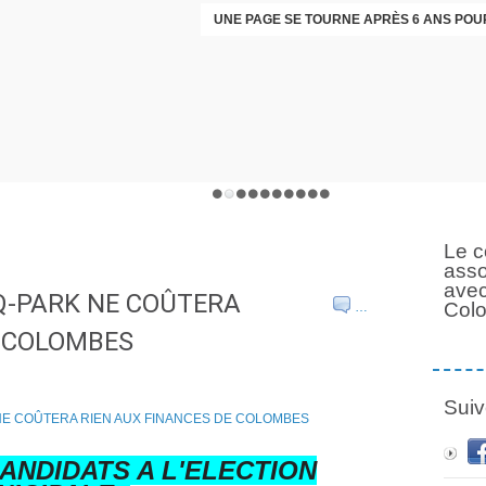
Le c
asso
avec
Q-PARK NE COÛTERA
Col
…
E COLOMBES
Suiv
ANDIDATS A L'ELECTION