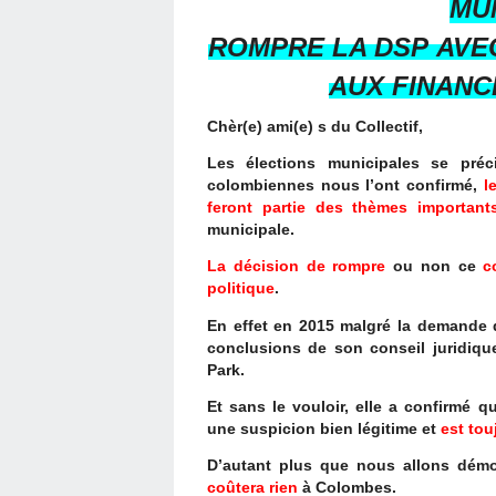
MUN
ROMPRE LA DSP AVE
AUX
FINANC
Chèr(e) ami(e) s du Collectif,
Les élections municipales se pré
colombiennes nous l’ont confirmé,
l
feront partie des thèmes importan
municipale.
La décision de rompre
ou non ce
c
politique
.
En effet en 2015 malgré la demande 
conclusions de son conseil juridique
Park.
Et sans le vouloir, elle a confirmé 
une suspicion bien légitime et
est tou
D’autant plus que nous allons dém
coûtera rien
à Colombes.