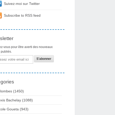
Suivez-moi sur Twitter
Subscribe to RSS feed
letter
z-vous pour être averti des nouveaux
s publiés.
gories
lombes
(1450)
exis Bachelay
(1088)
cole Goueta
(943)