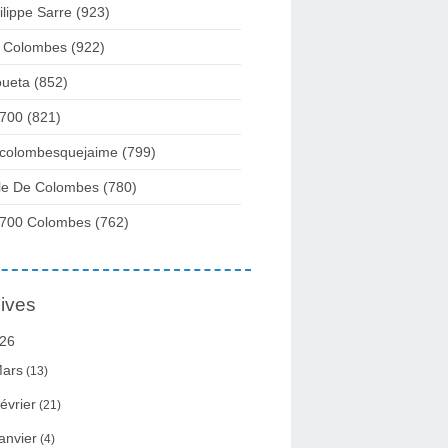
ilippe Sarre
(923)
 Colombes
(922)
ueta
(852)
700
(821)
colombesquejaime
(799)
lle De Colombes
(780)
700 Colombes
(762)
ives
26
ars
(13)
évrier
(21)
anvier
(4)