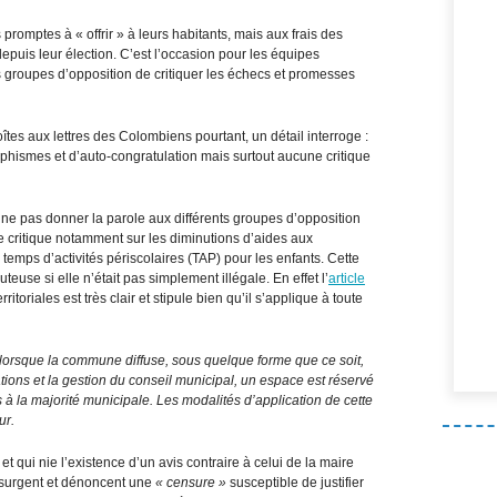
romptes à « offrir » à leurs habitants, mais aux frais des
depuis leur élection. C’est l’occasion pour les équipes
s groupes d’opposition de critiquer les échecs et promesses
oîtes aux lettres des Colombiens pourtant, un détail interroge :
phismes et d’auto-congratulation mais surtout aucune critique
 ne pas donner la parole aux différents groupes d’opposition
te critique notamment sur les diminutions d’aides aux
temps d’activités périscolaires (TAP) pour les enfants. Cette
teuse si elle n’était pas simplement illégale. En effet l’
article
itoriales est très clair et stipule bien qu’il s’applique à toute
lorsque la commune diffuse, sous quelque forme que ce soit,
ations et la gestion du conseil municipal, un espace est réservé
 à la majorité municipale. Les modalités d’application de cette
ur.
 et qui nie l’existence d’un avis contraire à celui de la maire
nsurgent et dénoncent une
« censure »
susceptible de justifier