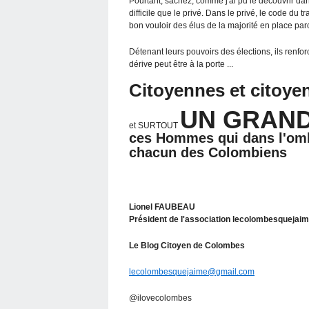
Pourtant, sachez, comme j'ai pu le découvrir dans
difficile que le privé. Dans le privé, le code du tr
bon vouloir des élus de la majorité en place parc
Détenant leurs pouvoirs des élections, ils renfor
dérive peut être à la porte ...
Citoyennes et citoyen
UN GRAN
et SURTOUT
ces Hommes qui dans l'ombr
chacun des Colombiens
Lionel FAUBEAU
Président de l'association lecolombesquejai
Le Blog Citoyen de Colombes
lecolombesquejaime@gmail.com
@ilovecolombes