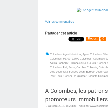
Voir les commentaires
Partager cet article
Repost
0
Colombes
,
Agent Municipal
,
Agent Colombes
,
Vil
Colombes
,
92700
,
92700 Colombes
,
Colombes 9
Alexis Bachelay
,
Philippe Sarre
,
Goueta
,
Conseil 
Colombes
,
Udi
,
Sarre
,
Caroline Coblentz
,
Colombe
Leila Leghmara
,
Fosses Jean
,
Europe
,
Jean Paul 
Pour Tous
,
Conseil De Quartier
,
Securite Colomb
A Colombes, les patrons 
promoteurs immobiliers 
9 Octobre 2018, 18:26pm
|
Publié par www.lecolombe