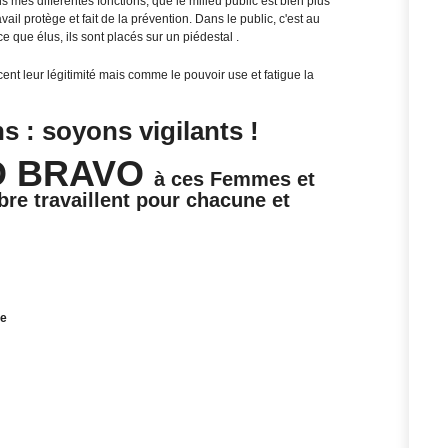
 mes différentes fonctions, que le milieu public est bien plus
avail protège et fait de la prévention. Dans le public, c'est au
e que élus, ils sont placés sur un piédestal .
cent leur légitimité mais comme le pouvoir use et fatigue la
s : soyons vigilants !
D BRAVO
à ces Femmes et
e travaillent pour chacune et
me