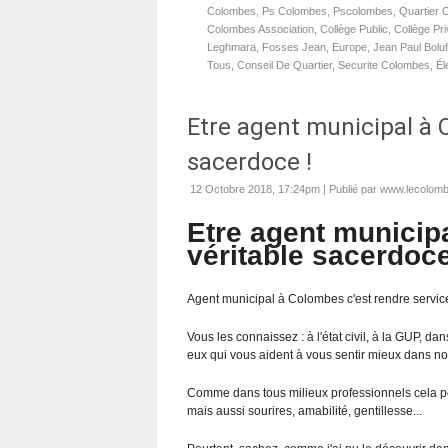
Colombes
,
Ps Colombes
,
Pscolombes
,
Quartier 
Colombes Association
,
Collège Public
,
Collège Pr
Leghmara
,
Fosses Jean
,
Europe
,
Jean Paul Boluf
Tous
,
Conseil De Quartier
,
Securite Colombes
,
Él
Etre agent municipal à 
sacerdoce !
12 Octobre 2018, 17:24pm
|
Publié par www.lecolomb
Etre agent municip
véritable sacerdoce
Agent municipal à Colombes c'est rendre servi
Vous les connaissez : à l'état civil, à la GUP, da
eux qui vous aident à vous sentir mieux dans no
Comme dans tous milieux professionnels cela peu
mais aussi sourires, amabilité, gentillesse...