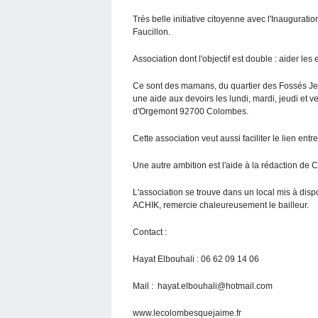
Très belle initiative citoyenne avec l'Inaugurat
Faucillon.
Association dont l'objectif est double : aider les
Ce sont des mamans, du quartier des Fossés Jea
une aide aux devoirs les lundi, mardi, jeudi et 
d'Orgemont 92700 Colombes.
Cette association veut aussi faciliter le lien ent
Une autre ambition est l'aide à la rédaction de C
L'association se trouve dans un local mis à dis
ACHIK, remercie chaleureusement le bailleur.
Contact :
Hayat Elbouhali : 06 62 09 14 06
Mail : hayat.elbouhali@hotmail.com
www.lecolombesquejaime.fr