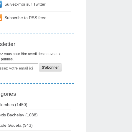
Suivez-moi sur Twitter
Subscribe to RSS feed
letter
z-vous pour être averti des nouveaux
s publiés.
gories
lombes
(1450)
exis Bachelay
(1088)
cole Goueta
(943)