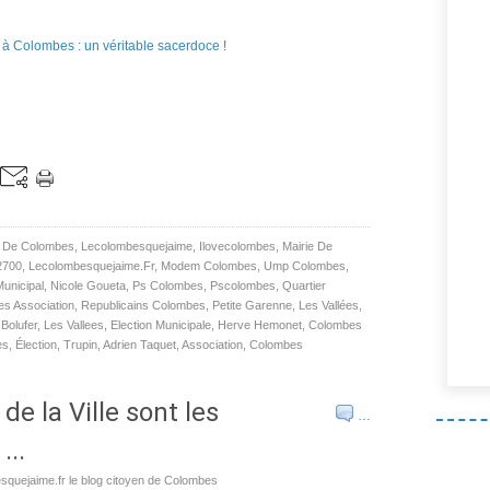
le De Colombes
,
Lecolombesquejaime
,
Ilovecolombes
,
Mairie De
2700
,
Lecolombesquejaime.fr
,
Modem Colombes
,
Ump Colombes
,
Municipal
,
Nicole Goueta
,
Ps Colombes
,
Pscolombes
,
Quartier
s Association
,
Republicains Colombes
,
Petite Garenne
,
Les Vallées
,
Bolufer
,
Les Vallees
,
Election Municipale
,
Herve Hemonet
,
Colombes
es
,
Élection
,
Trupin
,
Adrien Taquet
,
Association
,
Colombes
de la Ville sont les
…
...
squejaime.fr le blog citoyen de Colombes