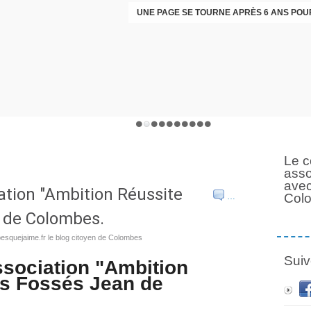
Le c
asso
avec
iation "Ambition Réussite
Col
…
n de Colombes.
esquejaime.fr le blog citoyen de Colombes
Suiv
ssociation "Ambition
es Fossés Jean de