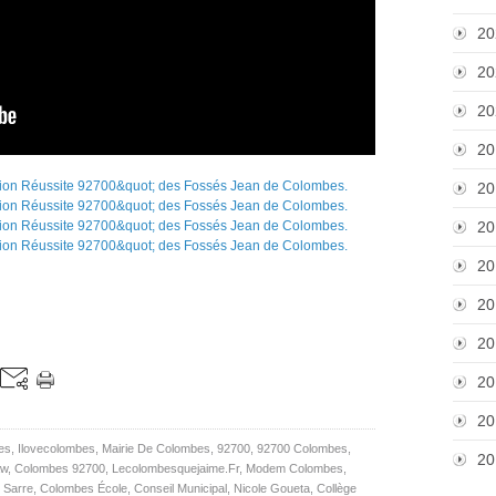
20
20
20
20
20
20
20
20
20
20
20
es
,
Ilovecolombes
,
Mairie De Colombes
,
92700
,
92700 Colombes
,
20
aw
,
Colombes 92700
,
Lecolombesquejaime.fr
,
Modem Colombes
,
e Sarre
,
Colombes École
,
Conseil Municipal
,
Nicole Goueta
,
Collège