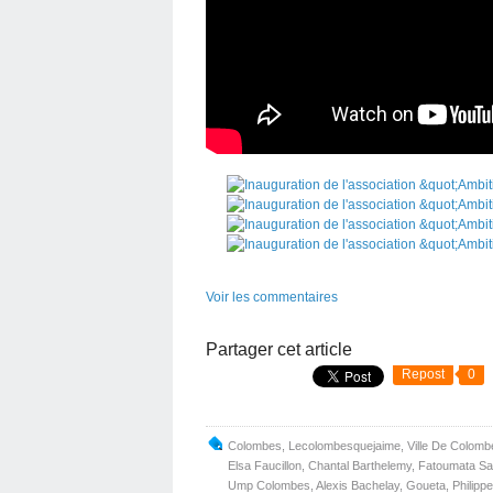
Voir les commentaires
Partager cet article
Repost
0
Colombes
,
Lecolombesquejaime
,
Ville De Colomb
Elsa Faucillon
,
Chantal Barthelemy
,
Fatoumata S
Ump Colombes
,
Alexis Bachelay
,
Goueta
,
Philipp