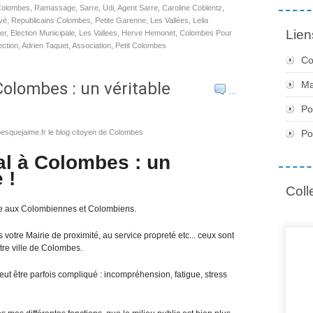
Colombes
,
Ramassage
,
Sarre
,
Udi
,
Agent Sarre
,
Caroline Coblentz
,
ivé
,
Republicains Colombes
,
Petite Garenne
,
Les Vallées
,
Leila
Lien
er
,
Election Municipale
,
Les Vallees
,
Herve Hemonet
,
Colombes Pour
ection
,
Adrien Taquet
,
Association
,
Petit Colombes
Co
Ma
Colombes : un véritable
…
Po
Po
esquejaime.fr le blog citoyen de Colombes
al à Colombes : un
 !
Coll
ce aux Colombiennes et Colombiens.
ns votre Mairie de proximité, au service propreté etc... ceux sont
tre ville de Colombes.
t être parfois compliqué : incompréhension, fatigue, stress