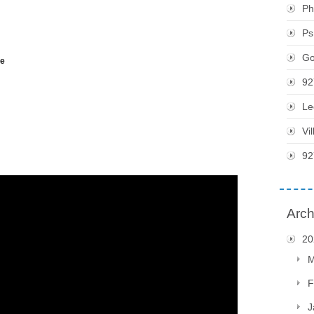
Ph
Ps
Go
me
92
Le
Vi
92
Arch
20
M
F
J