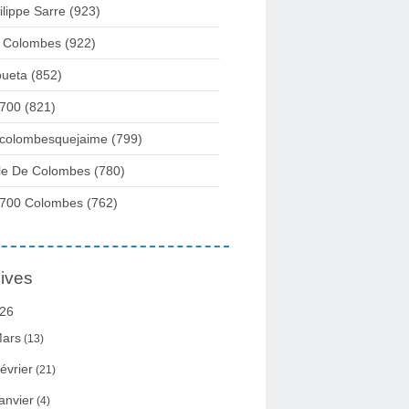
ilippe Sarre
(923)
 Colombes
(922)
ueta
(852)
700
(821)
colombesquejaime
(799)
lle De Colombes
(780)
700 Colombes
(762)
ives
26
ars
(13)
évrier
(21)
anvier
(4)